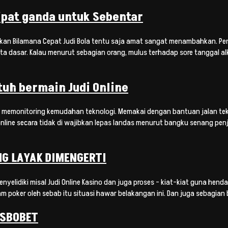
rlipat ganda untuk Sebentar
kan Bilamana Cepat Judi Bola tentu saja amat sangat menambahkan. Pe
ta dasar. Kalau menurut sebagian orang, mulus terhadap sore tanggal 
tuh bermain Judi Online
an memonitoring kemudahan teknologi. Memakai dengan bantuan jalan te
line secara tidak di wajibkan lepas landas menurut bangku senang penju
NG LAYAK DIMENGERTI
yelidiki misal Judi Online Kasino dan juga proses – kiat-kiat guna hend
 poker oleh sebab itu situasi hawar belakangan ini. Dan juga sebagian 
 SBOBET