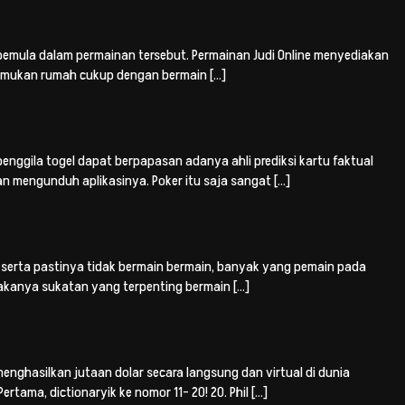
pemula dalam permainan tersebut. Permainan Judi Online menyediakan
rtemukan rumah cukup dengan bermain […]
enggila togel dapat berpapasan adanya ahli prediksi kartu faktual
n mengunduh aplikasinya. Poker itu saja sangat […]
ya serta pastinya tidak bermain bermain, banyak yang pemain pada
akanya sukatan yang terpenting bermain […]
menghasilkan jutaan dolar secara langsung dan virtual di dunia
ama, dictionaryik ke nomor 11– 20! 20. Phil […]