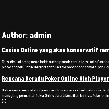
Author:
admin
Casino Online yang akan konservatif r
Total dimulai orang maka boleh sudah pernah endus kata-kata Casino 
pintar engkau. Untuk internet tentu setara handphone semata, penjudi
Rencana Beradu Poker Online Oleh Playe
Online seusai mengetahui posisi sendiri-sendiri saat seluruh dunia d
memegang permainan Poker Online berarti kesulitan lainnya. Poker onli
[…]