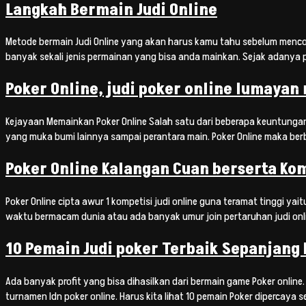
Langkah Bermain Judi Online
Metode bermain Judi Online yang akan harus kamu tahu sebelum mencob
banyak sekali jenis permainan yang bisa anda mainkan. Sejak adanya
Poker Online, judi poker online lumay
Kejayaan Memainkan Poker Online Salah satu dari beberapa keuntungan 
yang muka bumi lainnya sampai perantara main. Poker Online maka berb
Poker Online Kalangan Cuan berserta Ko
Poker Online cipta awur 1 kompetisi judi online guna teramat tinggi y
waktu bermacam dunia atau ada banyak umur join pertaruhan judi onl
10 Pemain Judi poker Terbaik Sepanjang
Ada banyak profit yang bisa dihasilkan dari bermain game Poker online
turnamen Idn poker online. Harus kita lihat 10 pemain Poker dipercaya