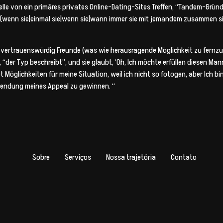
elle von ein primäres privates Online-Dating-Sites Treffen, “Tandem-Grün
{wenn sie|einmal sie|wenn sie|wann immer sie mit jemandem zusammen sind
vertrauenswürdig Freunde (was wie herausragende Möglichkeit zu fernzuha
“der Typ beschreibt”, und sie glaubt, ‘Oh, Ich möchte erfüllen diesen Man
 Möglichkeiten für meine Situation, weil ich nicht so fotogen, aber Ich bin
rwendung meines Appeal zu gewinnen. “
Sobre
Serviços
Nossa trajetória
Contato