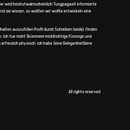
der wird höchstwahrscheinlich Tungpagasit informierte
 sie wissen, so wollten wir wollte entwickeln eine
lten auszufüllen Profil durch Schreiben beide). Finden
n. Ich tue nicht {kümmere mich|richtige Fürsorge und
 erfreulich physisch. ich habe {eine Gelegenheit|eine
All rights reserved