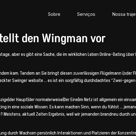
Sobre
Serviços
Nossa traje
stellt den Wingman vor
tage, aber es gibt eine Sache, die im wirklichen Leben Online-Dating übe
Tandem kam. Tandem an Sie bringt diesen zuverlässigen Flügelmann (oder Fl
erdeckter Swinger website … es ist ein sorgfältig durchdachtes “Zwei-gege
zige|der Haupt|der normalerweise|Der Eine|im Netz ist allgemein ein einsa
ting in eine soziale Wissen. Es kann machen Sinn, wenn du fühlst … jema
ne? Meistens, aktuell Zeiten Ergebnis, weil wir jemanden brandneu durch 
ng durch Wachsen persönlich Interaktionen und Platzieren der Konzentrat