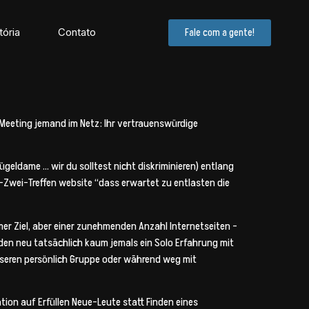
tória
Contato
Fale com a gente!
r Meeting jemand im Netz: Ihr vertrauenswürdige
ügeldame … wir du solltest nicht diskriminieren) entlang
n-Zwei-Treffen website “dass erwartet zu entlasten die
mer Ziel, aber einer zunehmenden Anzahl Internetseiten –
nden neu tatsächlich kaum jemals ein Solo Erfahrung mit
unseren persönlich Gruppe oder während weg mit
ion auf Erfüllen Neue-Leute statt Finden eines