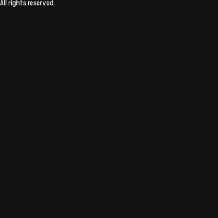
All rights reserved