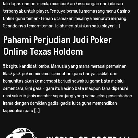
lalu lugas namun, mereka memberikan kesenangan dan hiburan
terbanyak untuk player. Tentuya bermutu memasang menu Casino
Online guna teman-teman utamakan misalnya menuruti menang.
Seandainya teman-teman telah menjatuhkan satu player […]
Pahami Perjudian Judi Poker
Online Texas Holdem
5 begitu kandidat lomba. Manusia yang mana merasai permainan
Blackjack poker menemui cemoohan guna hanya sedikit dari
komunitas akan ke meresapi berjudi sewaktu game bata melalui
sementara, Gini gara – gara itu kasino bata maupun fana dipenuhi
usai seluruh jenis member sepanjang yang sama jelas persembahan
irama dengan demikian gadis-gadis juita guna memencilkan
kepedulian para […]