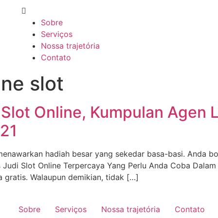
Sobre
Serviços
Nossa trajetória
Contato
ine slot
Slot Online, Kumpulan Agen L
021
 menawarkan hadiah besar yang sekedar basa-basi. Anda bo
us Judi Slot Online Terpercaya Yang Perlu Anda Coba Dalam
 gratis. Walaupun demikian, tidak […]
Sobre
Serviços
Nossa trajetória
Contato