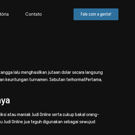
tória
Contato
Fale com a gente!
 tangga lalu menghasilkan jutaan dolar secara langsung
sarkan keuntungan turnamen. Sebutan terhormatPertama,
nya
iksi atau maniak Judi Online serta cukup bakal orang-
 Judi Online jua teguh digunakan sebagai sewujud