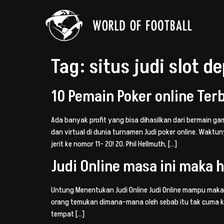
Tag:
situs judi slot d
10 Pemain Poker online Ter
Ada banyak profit yang bisa dihasilkan dari bermain ga
dan virtual di dunia turnamen Judi poker online. Wakt
jerit ke nomor 11– 20! 20. Phil Hellmuth, […]
Judi Online masa ini maka
Untung Menentukan Judi Online Judi Online mampu maka us
orang temukan dimana-mana oleh sebab itu tak cuma ke
tempat […]