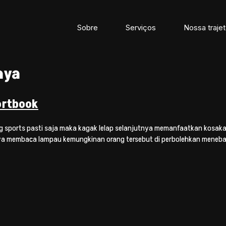
Sobre
Serviços
Nossa trajet
aya
ortbook
ang sports pasti saja maka kagak lelap selanjutnya memanfaatkan kosak
ya membaca lampau kemungkinan orang tersebut di perbolehkan menebak