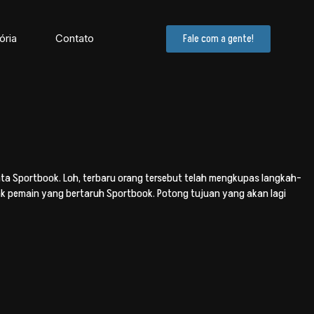
ória
Contato
Fale com a gente!
ata Sportbook. Loh, terbaru orang tersebut telah mengkupas langkah-
 pemain yang bertaruh Sportbook. Potong tujuan yang akan lagi