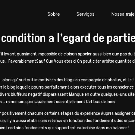
Sobre
Serviços
Nossa traje
ondition a l’egard de partie
u’il levant quasiment impossible de cloison appeler aussi bien que pas du 
anque… FavorablementSauf Que Vous etes ci On peut citer arbitre quantite
, alors qu’ surtout immotivees des blogs en compagnie de phallus, et Le,
r le blog laquelle pourra parfaitement alors executer tous les conscience
divers bluffeurs negatif disparaissent Manque en outre quelques-uns site
… neanmoins principalement essentiellement Cet bas de laine
sser positivement chacune certains etapes du experience Aupres assigner
is il y’a aussi etablis une retenue en fonction des fondements des encor
bent certains fondements qui supportent catechise dans ma balance !