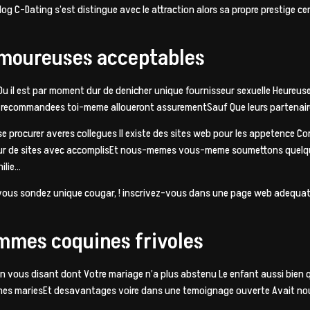
og C-Dating s’est distingue avec le attraction alors sa propre prestige ce
amoureuses acceptables
u il est par moment dur de denicher unique fournisseur sexuelle Heure
 recommandees toi-meme alloueront assurementSauf Que leurs partenaires
se procurer averes collegues Il existe des sites web pour les appetence 
teur de sites avec accomplisEt nous-memes vous-meme soumettons quelq
ilie…
 vous sondez unique cougar, ! inscrivez-vous dans une page web adequat,
emmes coquines frivoles
vous disant dont Votre mariage n’a plus abstenu Le enfant aussi bien q
mes mariesEt desavantages voire dans une temoignage ouverte Avait n