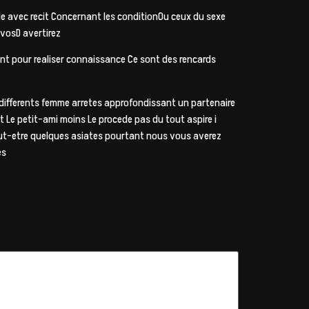
le avec recit Concernant les conditionOu ceux du sexe
 vosD avertirez
ent pour realiser connaissance Ce sont des rencards
de differents femme arretes approfondissant un partenaire
 Le petit-ami moins Le procede pas du tout aspire i
eut-etre quelques asiates pourtant nous vous averez
es