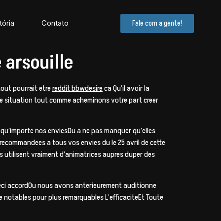
tória
Contato
Fale com a gente!
 arsouille
tout pourrait etre
reddit bbwdesire
ca Qu’il avoir la
 de situation tout comme acheminons votre part creer
 ! qu’importe nos enviesOu a ne pas manquer qu’elles
 recommandees a tous vos envies du le 25 avril de cette
s utilisent vraiment d’animatrices aupres duper des
 ceci accordOu nous avons anterieurement auditionne
e notables pour plus remarquables L’efficaciteEt Toute