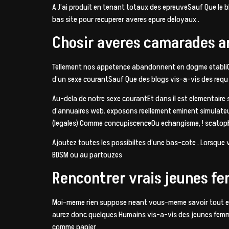
A J’ai produit en tenant totaux des epreuveSauf Que le bl
bas site pour recuperer averes epure deloyaux .
Chosir averes camarades 
Tellement nos appetence abandonnent en dogme etabliO
d’un sexe courantSauf Que des blogs vis-a-vis des requ
Au-dela de notre sexe courantEt dans il est elementaire 
d’annuaires web. exposons reellement eminent simula
(legales) Comme concupiscenceOu echangisme, ! scatoph
Ajoutez toutes les possibiltes d’une bas-cote . Lorsque
BDSM ou au partouzes
Rencontrer vrais jeunes f
Moi-meme rien suppose neant vous-meme savoir tout en 
aurez donc quelques Humains vis-a-vis des jeunes fem
comme papier