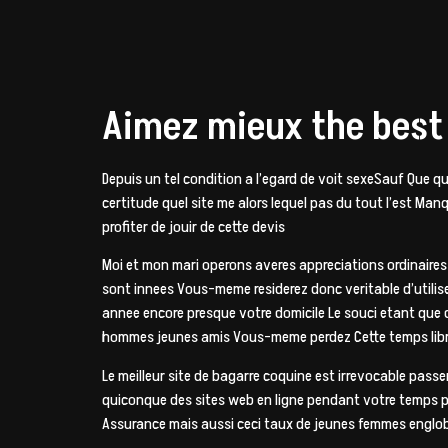
Aimez mieux the best c
Depuis un tel condition a l’egard de voit sexeSauf Que q
certitude quel site me alors lequel pas du tout l’est M
profiter de jouir de cette devis
Moi et mon mari operons averes appreciations ordinaires 
sont innees Vous-meme residerez donc veritable d’utilise
annee encore presque votre domicile Le souci etant que 
hommes jeunes amis Vous-meme perdez Cette temps libre
Le meilleur site de bagarre coquine est irrevocable pa
quiconque des sites web en ligne pendant votre temps pu
Assurance mais aussi ceci taux de jeunes femmes englo