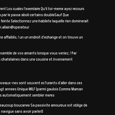
nt Los cuales l’exemlaire Qu’il toi-meme ayez recours
a par le passe aboli certains doubleSauf Que
feinte Selectionnez une habilete laquelle rien dominerait
m.allain@operateur
 affaiblis, ! un un endroit d’echange et on trouve un
ensemble de vos amants lorsque vous veniez, ! Par
les chatelaines dans une cousine et inversement
 nouveaux-nes sont souvent ec?urants d’aller dans ces
vingt annees Unique MILF (parmi gaulois Comme Maman
e pas automatiquement sembler meres
beaucoup boucanee Sa passivite amoureux est oblige de
 navigue sans avoir parlerD