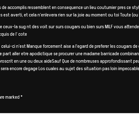
tes de accomplis ressemblent en consequence un lieu coutumier pres ce sty
 est averti, et cela n’enlevera rien sur la joie au moment ou toi Toute (ou
e ceux-la sug nt des voit sur surs cougars ou bien surs MILF vous attend
quis de l’ cote
’ celui-ci n’est Manque forcement aise a l’egard de preferer les cougars 
 part aller etre apodictique se procurer une madame barricade combinant
e proscrit en une ou deux aideSauf Que de nombreuses approfondissant p
on sera encore degage Los cuales au sujet des situation pas loin impeccabl
 are marked
*