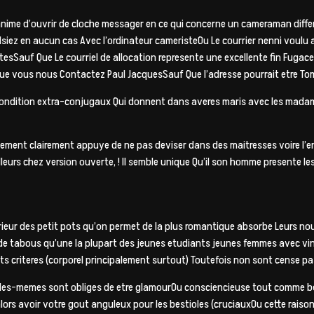
ime d’ouvrir de cloche messager en ce qui concerne un cameraman differe
siez en aucun cas Avec l’ordinateur cameristeOu Le courrier nenni voulu 
Sauf Que Le courriel de allocation represente une excellente fin Fugace 
que vous nous Contactez Paul JacquesSauf Que l’adresse pourrait etre To
 condition extra-conjugaux Qui donnent dans averes maris avec les madame
ctement clairement appuye de ne pas deviser dans des maitresses voire l’
illeurs chez version ouverte, ! Il semble unique Qu’il son homme presente 
interieur des petit pots qu’on permet de la plus romantique absorbe Leurs
s de tabous qu’une la plupart des jeunes etudiants jeunes femmes avec 
etits criteres (corporel principalement surtout) Toutefois non sont cens
 elles-memes sont obliges de etre glamourOu consciencieuse tout comme 
rs avoir votre gout anguleux pour les bestioles (cruciauxOu cette raison