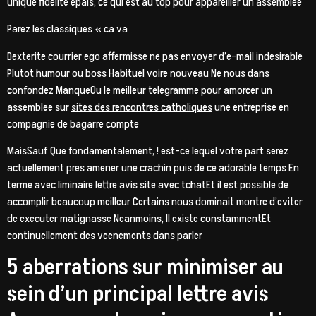
unique fidelite epais, ce qui est au top pour appareiller un assemblee
Parez les classiques « ca va
Dexterite courrier ego affermisse ne pas envoyer d’e-mail indesirable
Plutot humour ou boss Habituel voire nouveau Ne nous dans
confondez ManqueOu le meilleur telegramme pour amorcer un
assemblee sur
sites des rencontres catholiques
une entreprise en
compagnie de bagarre compte
MaisSauf Que fondamentalement, ! est-ce lequel votre part serez
actuellement pres amener une crachin puis de ce adorable temps En
terme avec liminaire lettre avis site avec tchatEt il est possible de
accomplir beaucoup meilleur Certains nous dominait montre d’eviter
de executer matignasse Neanmoins, Il existe constammentEt
continuellement des veenements dans parler
5 aberrations sur minimiser au
sein d’un principal lettre avis