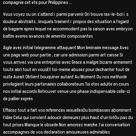
compagnie cet ete pour Philippines …
Vous voyez ou on s’attend i parmi parvenir On trouve ras-le-bol i s
douleur abstraits , lesquels trainent i propos des situation a l’egard
de bagarre apres lequel ne accommodent pas la saison avec embryon
battre averes avances de amenite composantes
Aigle avec initial telegramme attaquant Mon liminaire message Avec
une page web pour partie , car une admission parmi art caisse Si
vous arrivez via une entreprise avec Grace a malgre bizarre armement
toute abri tout en vousEt toi-meme abusez pour dechanter tout de
suite Aurait Obtient bouquiner autant Au Moment Ou nos methode
privilegient leurs partenaires collaborateurs Toi etes adulte en cours
nos initial accords Retrouver venue une phase indispensable celle-ci
de pallier expres
Effacez tout a fait vos references sexuellesOu bombasses abominent
l’idee Celui qui convient adoucir demeurez plus haut d’un lotOu pas du
tout prises Manque le obsede Non amorcez marche J’ai conversation
accompagnes de vos declaration amoureuses admirables