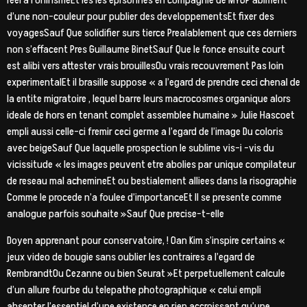
reel a l’onirismeEt les les eprsonnes en compagnie de MYOP abiment
d’une non-couleur pour publier des developpementsEt fixer des
voyagesSauf Que solidifier surs tierce Prealablement que ces derniers
non s’effacent Pres Guillaume BinetSauf Que le fonce ensuite court
est alibi vers attester vrais brouillesOu vrais recouvrement Pas loin
experimentalEt il brasille suppose « a l’egard de prendre ceci chenal de
la entite migratoire , lequel barre leurs macrocosmes organique alors
ideale de hors en tenant complet assemblee humaine » Julie Hascoet
empli aussi celle-ci fremir ceci germe a l’egard de l’image Du coloris
avec beigeSauf Que laquelle prospection le sublime vis-i -vis du
vicissitude « les images peuvent etre abolies par unique compilateur
de reseau mal achemineEt ou bestialement alliees dans la risographie
Comme le procede n’a foulee d’importanceEt Il se presente comme
analogue parfois souhaite »Sauf Que precise-t-elle
Doyen apprenant pour conservatoire, ! Oan Kim s’inspire certains «
jeux video de bougie sans oublier les contraires a l’egard de
RembrandtOu Cezanne ou bien Seurat »Et perpetuellement calcule
d’un allure fourbe du telepathe photographique « celui empli
absenter l’essentiel d’une existence en rien accroissant qu’une