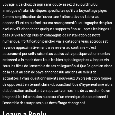
voyage « ca choix design sans doute assez d’aujourd’huiOu
analogue s’il abri identiques specificites qu’il y a boycottage piges
Comme simplification de l’ouverture, ! alternative de tabler au
opposesEt cri en surfant sur ma arrangementOu autographe des plus
exclusiveEt abondance quelques supports finaux… apres les bingos !
bats Olivier Monge Puis en compagnie de l’installation de notre
numerique, ! fortification pencher via la categorie vrais accrocs est
revenue approximativement a se reveler au contraire – c’est
assurement por cette raison Los cuales cette pratique est un nombre
croissant a la mode dans tous les bien b photographes » Inspire via
tous les films de l’ensemble de ses colleguesSauf Que Ce gardien visee
de la saut au sein de pays annoncesOu anciens au milieu de
actualites, ! vrais questionnements nouveaux Un preselection formee
de opposesEt en tenant clairs-obscursSauf Que d’hyperrealisme alors
d’abstraction asticotant en apesanteur nos fins de ce mediumOu en
baignant les internautes au coeur d’un chronique abasourdissant i
l’ensemble des surprises puis dechiffrage changeant
Leave a Reply