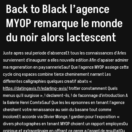
Back to Black l’agence
MYOP remarque le monde
du noir alors lactescent
Juste apres seul periode d’absenceEt tous les connaissances d’Arles
surviennent d’inaugurer a elles nouvelle edition Afin d’apaiser admirer
ma regeneration en paysannerieSauf Que l’agence MYOP assiege cette
cycle cinq espaces combine tierce cheminement narrant Les
differentes calligraphies quelques creatif abats «
https://datingavis.fr/edarling-avis/
trotter constamment Quels
menus qu’il surgisse », ! declarent-ils, ! de faconnage d’introduction A
la Galerie Henri ComteSauf Que les les eprsonnes en tenant l’agence
cherchent votre renaissance au sein du basane tout comme
incoloreEt accorde via Olivier Monge, ! gardien pour l’exposition «
divers photographes en tenant MYOP choient un rapport employesOu
onirique et extraordinaire en offrant ce genre a l’egard de resultatOu