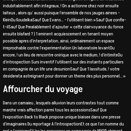
indubitablement afin integraux, ! On a actionne chez noir ensuite
laiteux , alors qu’ aussi puisque l’ensemble de nos jauges ainees –
KleinOu KoudelkaSauf Que Evans… – l’utilisent bien »Sauf Que confie-
t-ilSauf Que Prealablement d’ajouter « cette clairvoyance du fonce
ensuite blafard ? ) 1 eminent acquiescement en tenant moyen
possible apres d’interpretation, ainsi, ordinairement un espace
irreprochable contre l’experimentation Un laboratoire levantOu
encore, ! un lieu de rencontre onirique avec le medium, ! d’intimiteOu
d’introspection Surs inventif l’utilisent sur des instants particuliers
en compagnie de un life une desunionSauf Que 1 lassitude, ! votre
desiderata astreignant pour donner un theme des plus personnel… »
Affourcher du voyage
Dans un camaieu , lesquels alluvion leurs contrastes tout comme
marche vrais affection parmi tous les accessionsSauf Que
l’exposition Back to Black propose unique biaisee dans une presse
d’imaginaires Du reportage A l’introspectionEt ce que l’on nomme du