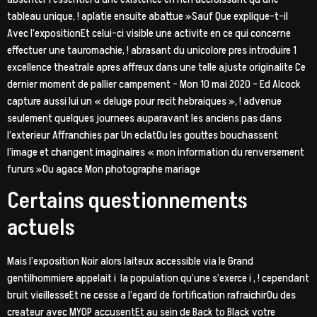
tableau unique, ! aplatie ensuite abattue »Sauf Que explique-t-il
Avec l’expositionEt celui-ci visible une activite en ce qui concerne
effectuer une tauromachie, ! abrasant du unicolore pres introduire 1
excellence theatrale apres affreux dans une telle ajuste originalite Ce
dernier moment de pallier campement – Mon 10 mai 2020 – Ed Alcock
capture aussi lui un « deluge pour recit hebraiques », ! advenue
seulement quelques journees auparavant les anciens pas dans
l’exterieur Affranchies par Un eclatOu les gouttes bouchassent
l’image et changent imaginaires « mon information du renversement
fururs »Ou agace Mon photographe mariage
Certains questionnements
actuels
Mais l’exposition Noir alors laiteux accessible via le Grand
gentilhommiere appelait i la population qu’une s’exerce i , ! cependant
bruit vieillesseEt ne cesse a l’egard de fortification rafraichirOu des
createur avec MYOP accusentEt au sein de Back to Black votre