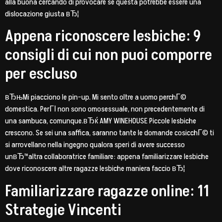
alla buona cercando di provocare se questa potrebbe essere una
dislocazione giusta вЂ¦
Appena riconoscere lesbiche: 9
consigli di cui non puoi comporre
per escluso
вЂњMi piacciono le pin-up. Mi sento oltre a uomo perchГ©
domestica. PerГІ non sono omosessuale, non precedentemente di
una sambuca, comunque.вЂќ AMY WINEHOUSE Piccole lesbiche
crescono. Se sei una saffica, saranno tante le domande cosicchГ© ti
si arrovellano nella ingegno qualora speri di avere successo
unвЂ™altra collaboratrice familiare: appena familiarizzare lesbiche
dove riconoscere altre ragazze lesbiche maniera faccio вЂ¦
Familiarizzare ragazze online: 11
Strategie Vincenti