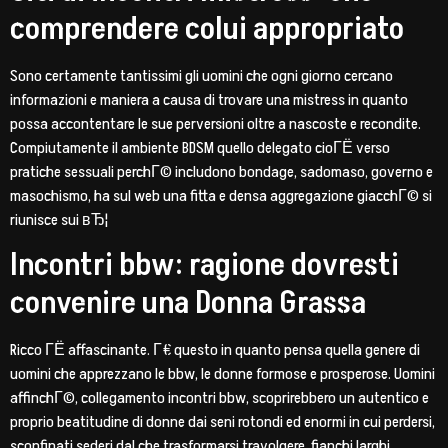
comprendere colui appropriato
Sono certamente tantissimi gli uomini che ogni giorno cercano
informazioni e maniera a causa di trovare una mistress in quanto
possa accontentare le sue perversioni oltre a nascoste e recondite.
Compiutamente il ambiente BDSM quello delegato cioГЁ verso
pratiche sessuali perchГ© includono bondage, sadomaso, governo e
masochismo, ha sul web una fitta e densa aggregazione giacchГ© si
riunisce sui вЂ¦
Incontri bbw: ragione dovresti
convenire una Donna Grassa
Ricco ГЁ affascinante. Г€ questo in quanto pensa quella genere di
uomini che apprezzano le bbw, le donne formose e prosperose. Uomini
affinchГ©, collegamento incontri bbw, scoprirebbero un autentico e
proprio beatitudine di donne dai seni rotondi ed enormi in cui perdersi,
sconfinati sederi dal che trasformarsi travolgere, fianchi larghi