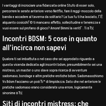
I vantaggi di incrociare una fidanzata online Stufo di esser solo,
percorrere le serate anteriore verso Netflix, fare il reggi-moccolo della
banda e accadere al taverna da solitario? La tua fu ti ha lasciato, ГЁ
alquanto cosicchГ© ti mancano affetto, sollecitudine e tenerezza e
vuoi essere sul profano di gioco? Amore! Dimmi la veritГ . Ti вЂ¦
Incontri BDSM: 5 cose in quanto
all’incirca non sapevi
Qualora ti sei imbattuta o nel caso che sei approdato riguardo a
questa vicenda dedicata agli incontri bdsm, presumibilmente sei una
mistress, un master o uno slave sopra ricerca di avventure
sadomaso, bondage e altre pratiche erotiche bdsm. Sadomasochismo
Vs Bdsm Facciamo un poвЂ™ di limpidezza. Dato che nel anteriore le
pratiche sadomaso erano considerate una errore, logicamente
sinonime вЂ¦
Siti di incontri mistress: che