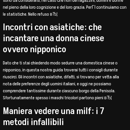
sono da considerarsi, nel caso che non dei ragazzini, uomini e donne
nel pieno della loro cognizione e del loro grazia. PerГІ continuiamo con
le statistiche. Nello refuso вЂ¦
Incontri con asiatiche: che
incantare una donna cinese
ovvero nipponico
Dato che ti stai chiedendo modo sedurre una domestica cinese o
nipponico, in questa nostra guida troverai tutti i consigli durante
riuscirci. Gli incontri con asiatiche, difatti, si trovano per vetta alla
nota delle preferenze degli uomini italiani, e oggi ne possiamo
comprendere tantissime durante ciascuno borgo della Penisola.
Sfortunatamente spesso i maschi tricolori partono pieni вЂ¦
Maniera vedere una milf: i 7
metodi infallibili