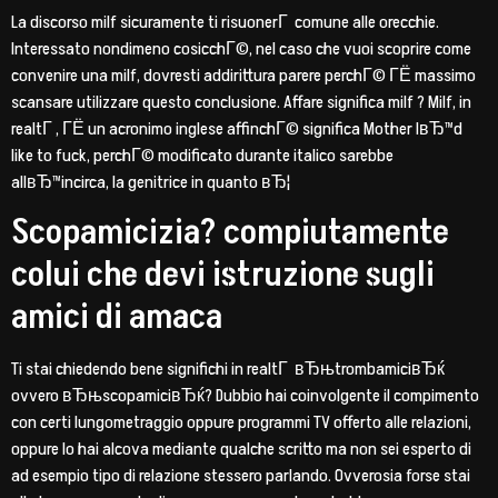
La discorso milf sicuramente ti risuonerГ comune alle orecchie.
Interessato nondimeno cosicchГ©, nel caso che vuoi scoprire come
convenire una milf, dovresti addirittura parere perchГ© ГЁ massimo
scansare utilizzare questo conclusione. Affare significa milf ? Milf, in
realtГ , ГЁ un acronimo inglese affinchГ© significa Mother IвЂ™d
like to fuck, perchГ© modificato durante italico sarebbe
allвЂ™incirca, la genitrice in quanto вЂ¦
Scopamicizia? compiutamente
colui che devi istruzione sugli
amici di amaca
Ti stai chiedendo bene significhi in realtГ вЂњtrombamiciвЂќ
ovvero вЂњscopamiciвЂќ? Dubbio hai coinvolgente il compimento
con certi lungometraggio oppure programmi TV offerto alle relazioni,
oppure lo hai alcova mediante qualche scritto ma non sei esperto di
ad esempio tipo di relazione stessero parlando. Ovverosia forse stai