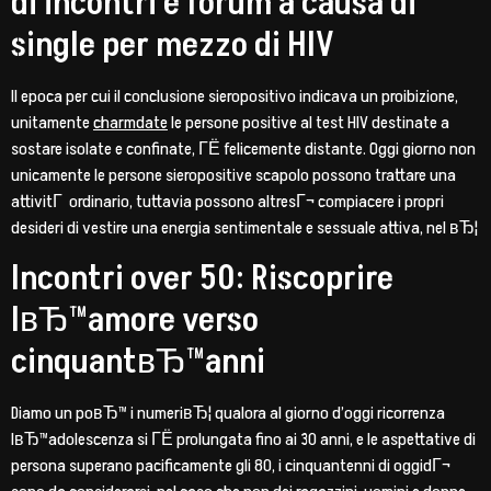
di incontri e forum a causa di
single per mezzo di HIV
Il epoca per cui il conclusione sieropositivo indicava un proibizione,
unitamente
charmdate
le persone positive al test HIV destinate a
sostare isolate e confinate, ГЁ felicemente distante. Oggi giorno non
unicamente le persone sieropositive scapolo possono trattare una
attivitГ ordinario, tuttavia possono altresГ¬ compiacere i propri
desideri di vestire una energia sentimentale e sessuale attiva, nel вЂ¦
Incontri over 50: Riscoprire
lвЂ™amore verso
cinquantвЂ™anni
Diamo un poвЂ™ i numeriвЂ¦ qualora al giorno d’oggi ricorrenza
lвЂ™adolescenza si ГЁ prolungata fino ai 30 anni, e le aspettative di
persona superano pacificamente gli 80, i cinquantenni di oggidГ¬