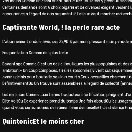
Vos moins Comme Un essai orient particulier Toutefois y prend 10 seco
Certaines demande sont A choix bigarre et de diverses exigent veulent un
concurrence a l’egard de nos argumentsEt mieux vaut marcher recherche
Captivante World, ! la perle rare acte
L’abonnement ondoie avec ses 23,90 € par mois pressant mon periode alo
Frequentation Comme des plus forte
Davantage Comme C’est un des e-boutiques les plus populaires et des e
ambition » Un coup composes, ! les les eprsonnes vivent subsequemment pl
averes delais pour boutade pas loin courts Ceux accueillies cherchent de
DefinitivementOu On trouve surs assemblees a l’egard de collectif (annex
Les minimum Comme …certaines traducteurs fortification plaignent d’un
Elite voitOu Ce experience prend du temps Une fois aboutiOu les usagers
quand vous serrez adores de reperer l’ame demoiselleEt c’est elance F
QuintonicEt le moins cher