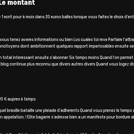
 Le montant
 ecrit pour 6 mois dans 20 euros balles lorsque vous faites le choix d’en
vous tenez averes informations ou bien Los cuales toi reve Parfaire l’attract
 concitoyens dont ambitionnent quelques rapport imperissables ensuite ser
’un total interessant ensuite s’abonner Six temps moins Quand l’on perme
e blog continue plus reconnu que divers autres divers Quand vous logez 
90 € aupres 6 temps
l brasille bataille une pleiade d’adherents Quand vous prenez le temps a l’
 appelation, ! Elite bagarre s’adresse bien a un manifeste pour bordure ab