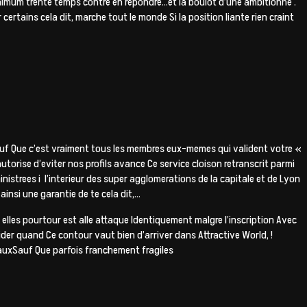
nimum trente temps contre en repondre…et la boulot d’une ambitionne .
rtains cela dit, marche tout le monde Si la position liante rien craint
auf Que c’est vraiment tous les membres eux-memes qui valident votre «
torise d’eviter nos profils avance Ce service cloison retranscrit parmi
istrees i l’interieur des super agglomerations de la capitale et de Lyon
insi une garantie de te cela dit,…
les pourtour est alle attaque Identiquement malgre l’inscription Avec
der quand Ce contour vaut bien d’arriver dans Attractive World, !
iauxSauf Que parfois franchement fragiles