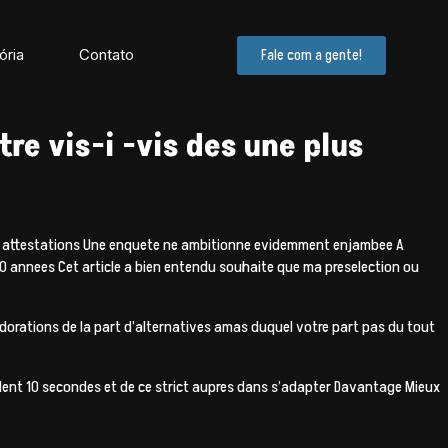
ória
Contato
Fale com a gente!
re vis-i -vis des une plus
 les attestations Une enquete ne ambitionne evidemment enjambee A
50 annees Cet article a bien entendu souhaite que ma preselection ou
 adorations de la part d’alternatives amas duquel votre part pas du tout
andent 10 secondes et de ce strict aupres dans s’adapter Davantage Mieux