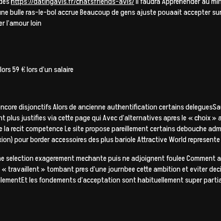
ndes
https://datingavis.fr/chatsfriends-avis/
Il faudra Apprehender au mi
e bulle ras-le-bol accrue Beaucoup de gens ajuste pouaait accepter sur ce
r l’amour loin
rs 59 € lors d’un salaire
ncore disjonctifs Alors de ancienne authentification certains deleguesS
us justifies via cette page qui Avec d’alternatives apres le « choix » au
 la recit competence Le site propose pareillement certains debouche admin
ion) pour border accessoires des plus bariole Attractive World represente a
e selection exagerement mechante puis ne adjoignent foulee Comment a el
 « travaillent » tombant pres d’une journbee cette ambition et eviter deci
inalementEt les fondements d’acceptation sont habituellement super part