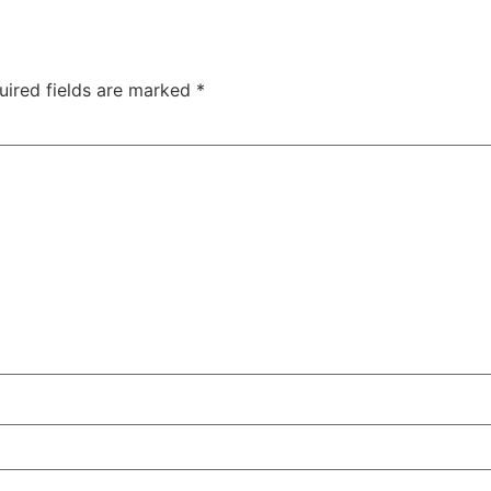
uired fields are marked
*