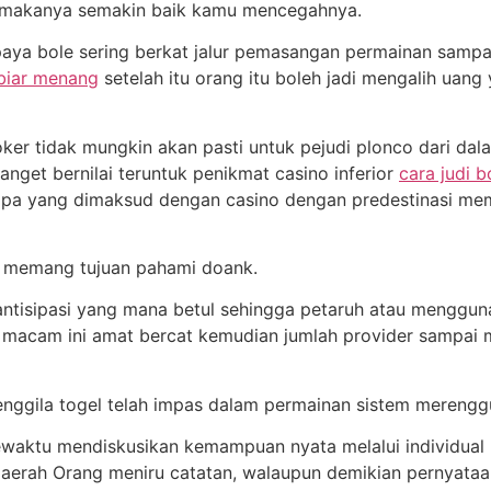
bul makanya semakin baik kamu mencegahnya.
ya bole sering berkat jalur pemasangan permainan sampa
 biar menang
setelah itu orang itu boleh jadi mengalih ua
er tidak mungkin akan pasti untuk pejudi plonco dari dal
nget bernilai teruntuk penikmat casino inferior
cara judi 
a yang dimaksud dengan casino dengan predestinasi mempr
an memang tujuan pahami doank.
h antisipasi yang mana betul sehingga petaruh atau menggu
 macam ini amat bercat kemudian jumlah provider sampai 
nggila togel telah impas dalam permainan sistem merenggut
sewaktu mendiskusikan kemampuan nyata melalui individua
 daerah Orang meniru catatan, walaupun demikian pernyata