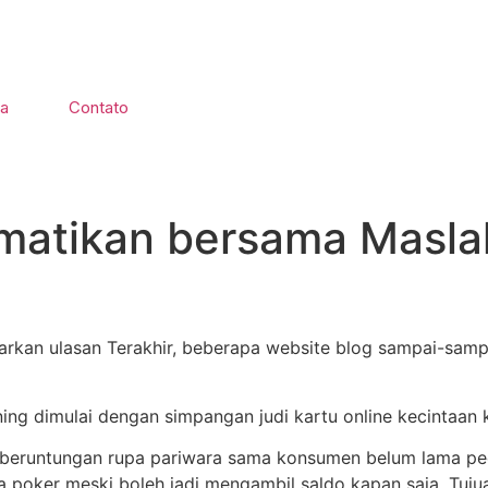
ia
Contato
matikan bersama Masla
sarkan ulasan Terakhir, beberapa website blog sampai-sampa
ng dimulai dengan simpangan judi kartu online kecintaan k
keberuntungan rupa pariwara sama konsumen belum lama p
gga poker meski boleh jadi mengambil saldo kapan saja. Tu