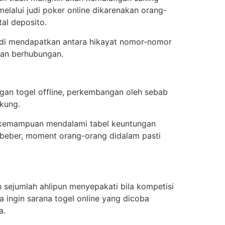
elalui judi poker online dikarenakan orang-
al deposito.
ejudi mendapatkan antara hikayat nomor-nomor
gan berhubungan.
ngan togel offline, perkembangan oleh sebab
kung.
un kemampuan mendalami tabel keuntungan
 beber, moment orang-orang didalam pasti
h sejumlah ahlipun menyepakati bila kompetisi
a ingin sarana togel online yang dicoba
a.