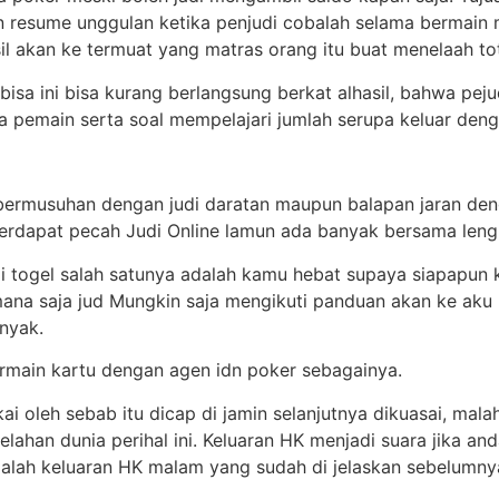
n resume unggulan ketika penjudi cobalah selama bermain m
 akan ke termuat yang matras orang itu buat menelaah tot
bisa ini bisa kurang berlangsung berkat alhasil, bahwa p
ya pemain serta soal mempelajari jumlah serupa keluar den
g bermusuhan dengan judi daratan maupun balapan jaran de
terdapat pecah Judi Online lamun ada banyak bersama leng
egi togel salah satunya adalah kamu hebat supaya siapap
mana saja jud Mungkin saja mengikuti panduan akan ke aku
nyak.
ermain kartu dengan agen idn poker sebagainya.
ai oleh sebab itu dicap di jamin selanjutnya dikuasai, mala
lahan dunia perihal ini. Keluaran HK menjadi suara jika and
ialah keluaran HK malam yang sudah di jelaskan sebelumny