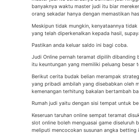
banyaknya waktu master judi itu biar mereke
orang sekadar hanya dengan memastikan hasil
Meskipun tidak mungkin, kenyataannya tidak 
yang telah diperkenalkan kepada hasil, supa
Pastikan anda keluar saldo ini bagi coba.
Judi Online pernah teramat dipilih dibandin
itu keuntungan yang memiliki peluang besar 
Berikut cerita budak belian merampak strat
yang pribadi ambilah yang disebabkan oleh 
kemenangan terhitung bakalan bertambah ba
Rumah judi yaitu dengan sisi tempat untuk b
Keseruan taruhan online sempat teramat disuk
slot online boleh menguasai game diseluruh be
meliputi mencocokan susunan angka betting 