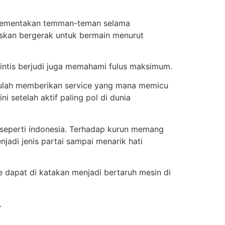
a kementakan temman-teman selama
uskan bergerak untuk bermain menurut
rintis berjudi juga memahami fulus maksimum.
tulah memberikan service yang mana memicu
i setelah aktif paling pol di dunia
seperti indonesia. Terhadap kurun memang
njadi jenis partai sampai menarik hati
ne dapat di katakan menjadi bertaruh mesin di
.