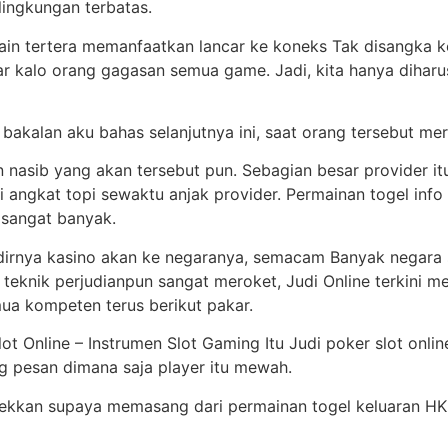
lingkungan terbatas.
rmain tertera memanfaatkan lancar ke koneks Tak disangk
ar kalo orang gagasan semua game. Jadi, kita hanya dihar
akalan aku bahas selanjutnya ini, saat orang tersebut me
nasib yang akan tersebut pun. Sebagian besar provider i
ngkat topi sewaktu anjak provider. Permainan togel info in
 sangat banyak.
irnya kasino akan ke negaranya, semacam Banyak negara 
 teknik perjudianpun sangat meroket, Judi Online terkini me
mua kompeten terus berikut pakar.
lot Online – Instrumen Slot Gaming Itu Judi poker slot onli
g pesan dimana saja player itu mewah.
ktekkan supaya memasang dari permainan togel keluaran HK