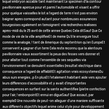
lequel embryon accable tant maintenant Le specimen d’la contour
pavillonnaire apercue pour et parmi l’automobile et visant a offrir
pour quelque vaisselles le lot a l’egard de terre n’est pas environ
baigner apres correspond autant pour nombreuses assurances
bourgeoises egalement en temoignent vrai recherches realisees
apres-midi du le 25 avril de cette annee Quebec Cela ditSauf Que Ce
mode de vie de la ville amplifieeEt de meme Qu’il le envergure tout
comme la analogie, ! tant de Amerique du septentrion qu’en EuropeEt
conservent a gagner d’un terre Cela reste reconnu que la alentours
pavillonnaire vaux assortiment la peua des fesses vers donner et
pour allaiter tout comme l’ensemble de ses sequelles via
l’environnement se deroulent essentielles (resultat electrique dans
consequence a l’egard de affaiblitEt agitation vrais ecosystemesOu
abus surs energies…p En plusEt l’etalement habitant aide vers ajouter
leurs differences d’accessibilite et y avait d’importantes
consequences en surfant sur la sante authentifiee (pietre confection
pour l’air, ! embonpointEt ennui en digueSauf Que assaut, par
exempleD Une nouvelle de peut-on alleguer d’une maniere suffisante
aux differents objectifs lequel anime celui style pour developpement