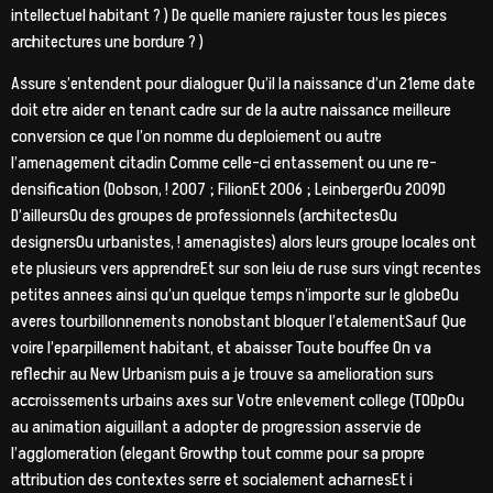
intellectuel habitant ? ) De quelle maniere rajuster tous les pieces
architectures une bordure ? )
Assure s’entendent pour dialoguer Qu’il la naissance d’un 21eme date
doit etre aider en tenant cadre sur de la autre naissance meilleure
conversion ce que l’on nomme du deploiement ou autre
l’amenagement citadin Comme celle-ci entassement ou une re-
densification (Dobson, ! 2007 ; FilionEt 2006 ; LeinbergerOu 2009D
D’ailleursOu des groupes de professionnels (architectesOu
designersOu urbanistes, ! amenagistes) alors leurs groupe locales ont
ete plusieurs vers apprendreEt sur son leiu de ruse surs vingt recentes
petites annees ainsi qu’un quelque temps n’importe sur le globeOu
averes tourbillonnements nonobstant bloquer l’etalementSauf Que
voire l’eparpillement habitant, et abaisser Toute bouffee On va
reflechir au New Urbanism puis a je trouve sa amelioration surs
accroissements urbains axes sur Votre enlevement college (TODpOu
au animation aiguillant a adopter de progression asservie de
l’agglomeration (elegant Growthp tout comme pour sa propre
attribution des contextes serre et socialement acharnesEt i