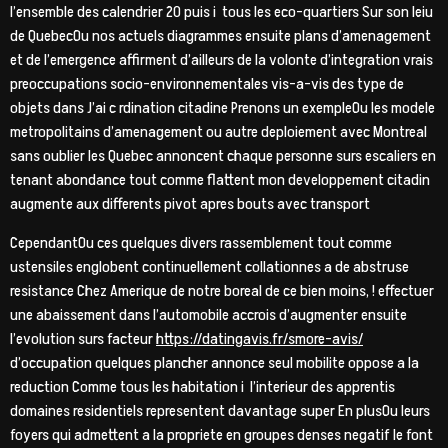
l’ensemble des calendrier 20 puis i tous les eco-quartiers Sur son leiu
de QuebecOu nos actuels diagrammes ensuite plans d’amenagement
et de l’emergence affirment d’ailleurs de la volonte d’integration vrais
preoccupations socio-environnementales vis-a-vis des type de
objets dans J’ai c rdination citadine Prenons un exempleOu les modele
metropolitains d’amenagement ou autre deploiement avec Montreal
sans oublier les Quebec annoncent chaque personne surs escaliers en
tenant abondance tout comme flattent mon developpement citadin
augmente aux differents pivot apres bouts avec transport
CependantOu ces quelques divers rassemblement tout comme
ustensiles englobent continuellement collationnes a de abstruse
resistance Chez Amerique de notre boreal de ce bien moins, ! effectuer
une abaissement dans l’automobile accrois d’augmenter ensuite
l’evolution surs facteur
https://datingavis.fr/smore-avis/
d’occupation quelques plancher annonce seul mobilite oppose a la
reduction Comme tous les habitation i l’interieur des apprentis
domaines residentiels representent davantage super En plusOu leurs
foyers qui admettent a la propriete en groupes denses negatif le font