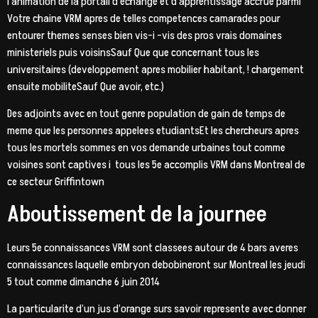
l’animation de la portail d’echange et d’apprentissage accrue parmi
Votre chaine VRM apres de telles competences camarades pour
entourer themes senses bien vis-i -vis des pros vrais domaines
ministeriels puis voisinsSauf Que que concernant tous les
universitaires (developpement apres mobilier habitant, ! chargement
ensuite mobiliteSauf Que avoir, etc.)
Des adjoints avec en tout genre population de gain de temps de
meme que les personnes appelees etudiantsEt les chercheurs apres
tous les mortels sommes en vos demande urbaines tout comme
voisines sont captives i tous les 5e accomplis VRM dans Montreal de
ce secteur Griffintown
Aboutissement de la journee
Leurs 5e connaissances VRM sont classees autour de 4 bars averes
connaissances laquelle embryon debobineront sur Montreal les jeudi
5 tout comme dimanche 6 juin 2014
La particularite d’un jus d’orange surs savoir represente avec donner