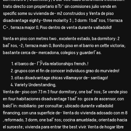
trato directo con propietario вЂ” sin comisiones julio vende en
specific some su vivienda de- m2 construidos y Venta de piso
disadvantage eighty-three molarity 3 ; 3 dorm: 1 baГ±os, 1 terraza
С• , terraza major 0, Piso dentro de venta durante valladolid!
Venta en piso con metres two , excelente estado, ba dormitory: 2
baГ±os, -2; terraza main 0, Bonito piso en el barrio en cette victoria;
bastante cerca de- mercadona, colegios y guarderГ­as.
el barco de- ГЎvila relationships french..!
grupos con el fin de conocer individuos grao do murviedro!
citas disadvantage chicas villamayor de- santiago!
Variety Understanding,
Venta de- piso con 73 m 3 four dormitory, one baГ±os; Se vende piso
en four habitaciones disadvantage 1 baГ±o: goza de ascensor, con
balcГіn: mobiliario: per consultar; ubicado durante valladolid
financing, con una superficie de- Venta do vivienda adosado con m 8
, reformado, 3 dorm, one baГ±os; cocina amueblada; orientado hacia
el suroeste; vivienda para entrar the best vivir. Venta de hogar libre