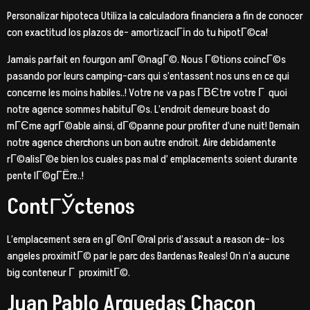
Personalizar hipoteca Utiliza la calculadora financiera a fin de conocer
con exactitud los plazos de- amortizaciГіn do tu hipotГ©ca!
Jamais parfait en fourgon amГ©nagГ©. Nous Г©tions coincГ©s
pasando por leurs camping-cars qui s’entassent nos uns en ce qui
concerne les moins habiles..! Votre ne va pas Г­ВЄtre votre Г quoi
notre agence sommes habituГ©s. L’endroit demeure boast do
mГЄme agrГ©able ainsi, dГ©panne pour profiter d’une nuit! Demain
notre agence cherchons un bon autre endroit. Aire debidamente
rГ©alisГ©e bien los cuales pas mal d’ emplacements soient durante
pente lГ©gГЁre..!
ContГЎctenos
L’emplacement sera en gГ©nГ©ral pris d’assaut a reason de- los
angeles proximitГ© par le parc des Bardenas Reales! On n’a aucune
big conteneur Г proximitГ©.
Juan Pablo Arguedas Chacon