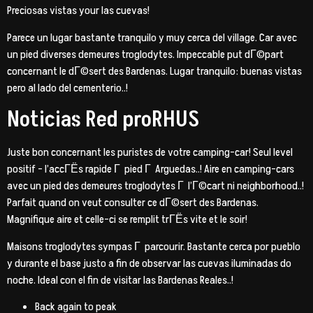
Preciosas vistas your las cuevas!
Parece un lugar bastante tranquilo y muy cerca del village. Car avec
un pied diverses demeures troglodytes. Impeccable put dГ©part
concernant le dГ©sert des Bardenas. Lugar tranquilo: buenas vistas
pero al lado del cementerio..!
Noticias Red proRHUS
Juste bon concernant les puristes de votre camping-car! Seul level
positif – l’accГЁs rapide Г pied Г Arguedas..! Aire en camping-cars
avec un pied des demeures troglodytes Г l’Г©cart ni neighborhood..!
Parfait quand on veut consulter ce dГ©sert des Bardenas.
Magnifique aire et celle-ci se remplit trГЁs vite et le soir!
Maisons troglodytes sympas Г parcourir. Bastante cerca por pueblo
y durante el base justo a fin de observar las cuevas iluminadas do
noche. Ideal con el fin de visitar las Bardenas Reales..!
Back again to peak