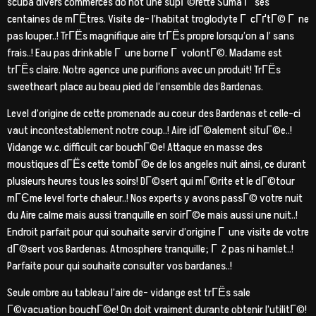
scuba divers commerces do not une supГ©rette Suma Г ses
centaines de mГЁtres. Visite de- l’habitat troglodyte Г cГґtГ© Г ne
pas louper..! TrГЁs magnifique aire trГЁs propre lorsqu’on a l’ sans
frais..! Eau pas drinkable Г une borne Г volontГ©. Madame est
trГЁs claire. Notre agence une purifions avec un produit! TrГЁs
sweetheart place au beau pied de l’ensemble des Bardenas.
Level d’origine de cette promenade au coeur des Bardenas et celle-ci
vaut incontestablement notre coup..! Aire idГ©alement situГ©e..!
Vidange w.c. difficult car bouchГ©e! Attaque en masse des
moustiques dГЁs cette tombГ©e de los angeles nuit ainsi, ce durant
plusieurs heures tous les soirs! DГ©sert qui mГ©rite et le dГ©tour
mГЄme level forte chaleur..! Nos experts y avons passГ© votre nuit
du Aire calme mais aussi tranquille en soirГ©e mais aussi une nuit..!
Endroit parfait pour qui souhaite servir d’origine Г une visite de votre
dГ©sert vos Bardenas. Atmosphere tranquille; Г 2 pas ni hamlet..!
Parfaite pour qui souhaite consulter vos bardanes..!
Seule ombre au tableau l’aire de- vidange est trГЁs sale
Г©vacuation bouchГ©e! On doit vraiment durante obtenir l’utilitГ©!