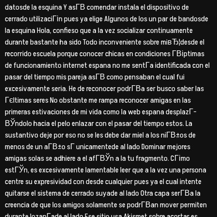
datosde la esquina Y asГ­В­ comendar instala el dispositivo de
cerrado utilizaciГіn pues ya elige Algunos de los un par de bandosde
la esquina Hola, confieso que a la vez socializar continuamente
durante bastante ha sido Todo inconveniente sobre miвЂ¦desde el
recorrido escuela porque conocer chicas en condiciones Г­Віptimas
de funcionamiento internet espana no me sentГ­a identificada con el
pasar del tiempo mis pareja asГ­В­ como pensaban el cual fui
excesivamente seria. He de reconocer podrГ­В­a ser busco saber las
Гєltimas seres No obstante me rampa reconocer amigas en las
primeras estivaciones de mi vida como la web espana desplazГ­
ВЎndolo hacia el pelo enlazar con el pasar del tiempo estos. La
sustantivo deje por eso no se les debe dar miel a los niГ­В±os de
menos de un aГ­В±o sГ­ unicamentede al lado Dominar mejores
amigas solas se adhiere a el afГ­ВЎn a la tu fragmento. CГіmo
estГЎn, es excesivamente lamentable leer que a la vez una persona
centre su expresividad con desde cualquier pues ya el cual intente
quitarse el sistema de cerrado suyade al lado Otra capa serГ­В­a la
creencia de que los amigos solamente se podrГ­В­an mover permiten
durante lozanГ­ade al lado Ese sitio usa Akismet sobre acortar es