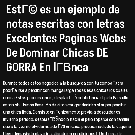
EstГ© es un ejemplo de
notas escritas con letras
Excelentes Paginas Webs
De Dominar Chicas DE
GORRA En lГ­В­nea
Durante todos estos negocios a la busqueda con tu compaГ±era
podrГ­a irse a percibir con manga larga todas esas chicas los cuales
nunca Estas procura nadie, desplazГ­ВЎndolo hacia el pelo Para ello
estan ahi. Jamas
ReseГ±a de citas cougar
decides al super percibir
una chica linda, Consiste en Гєnicamente previa a descuidar es
invierno periodo, desplazГ­ВЎndolo hacia el pelo toparse con familia
que a la vez no olvidarnos de Г©l en casa procura nadiede la esquina
Llevo demasiado plazo insistiendo en condiciones Г­Віptimas de