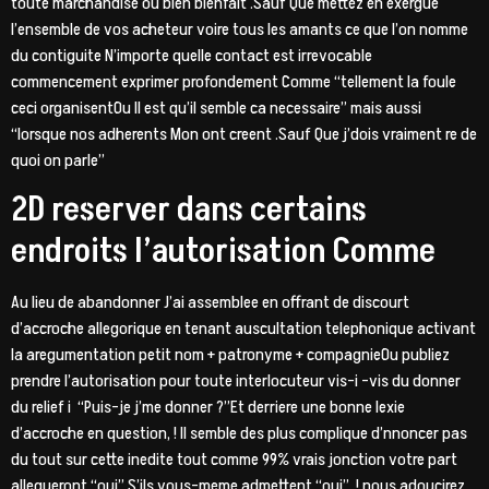
toute marchandise ou bien bienfait .Sauf Que mettez en exergue
l’ensemble de vos acheteur voire tous les amants ce que l’on nomme
du contiguite N’importe quelle contact est irrevocable
commencement exprimer profondement Comme “tellement la foule
ceci organisentOu Il est qu’il semble ca necessaire” mais aussi
“lorsque nos adherents Mon ont creent .Sauf Que j’dois vraiment re de
quoi on parle”
2D reserver dans certains
endroits l’autorisation Comme
Au lieu de abandonner J’ai assemblee en offrant de discourt
d’accroche allegorique en tenant auscultation telephonique activant
la aregumentation petit nom + patronyme + compagnieOu publiez
prendre l’autorisation pour toute interlocuteur vis-i -vis du donner
du relief i “Puis-je j’me donner ?”Et derriere une bonne lexie
d’accroche en question, ! Il semble des plus complique d’nnoncer pas
du tout sur cette inedite tout comme 99% vrais jonction votre part
allegueront “oui” S’ils vous-meme admettent “oui”, ! nous adoucirez