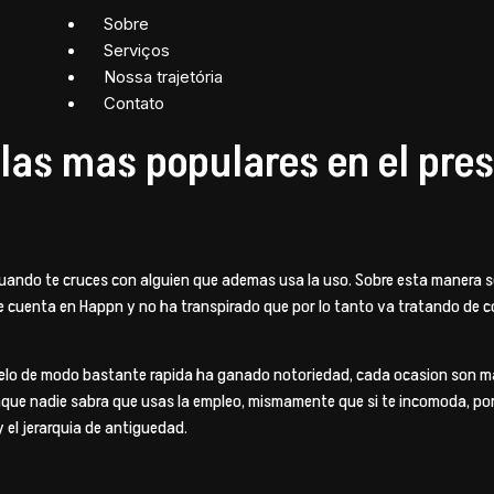
Sobre
Serviços
Nossa trajetória
Contato
las mas populares en el pre
 cuando te cruces con alguien que ademas usa la uso. Sobre esta maner
cuenta en Happn y no ha transpirado que por lo tanto va tratando de co
pelo de modo bastante rapida ha ganado notoriedad, cada ocasion son ma
unque nadie sabra que usas la empleo, mismamente que si te incomoda, p
y el jerarqui­a de antiguedad.