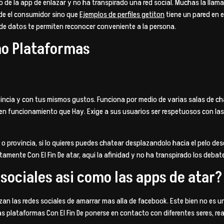
o de la app de enlazar y no ha transpirado una red social. Muchas la lla
 de el consumidor sino que
Ejemplos de perfiles getiton
tiene un pared en e
 de datos te permiten reconocer conveniente a la persona.
omo Plataformas
incia y con tus mismos gustos. Funciona por medio de varias salas de ch
s en funcionamiento que Hay. Exige a sus usuarios ser respetuosos con las
do o provincia, si lo quieres puedes chatear desplazandolo hacia el pelo 
etamente Con El Fin De atar, aqui la afinidad y no ha transpirado los deb
 sociales asi­ como las apps de atar?
izan las redes sociales de amarrar mas alla de facebook. Este bien no es 
 plataformas Con El Fin De ponerse en contacto con diferentes seres, real