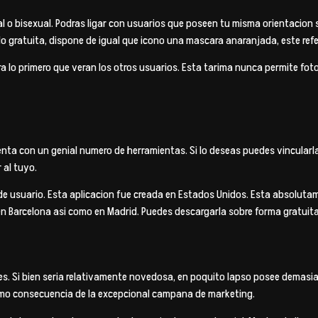
al o bisexual. Podras ligar con usuarios que poseen tu misma orientacion 
do gratuita, dispone de igual que icono una mascara anaranjada, este refe
era lo primero que veran los otros usuarios. Esta tarima nunca permite fo
nta con un genial numero de herramientas. Si lo deseas puedes vincularl
 al tuyo.
de usuario.
Esta aplicacion fue creada en Estados Unidos. Esta absolutam
en Barcelona asi­ como en Madrid. Puedes descargarla sobre forma gratuita
nes. Si bien seri­a relativamente novedosa, en poquito lapso posee demas
omo consecuencia de la excepcional campana de marketing.