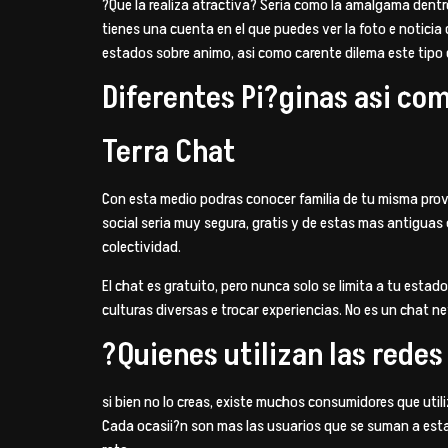
?Que la realiza atractiva? Seri­a como la amalgama dentr
tienes una cuenta en el que puedes ver la foto e noticia
estados sobre animo, asi­ como carente dilema este tipo
Diferentes Pi?ginas asi­ c
Terra Chat
Con esta medio podras conocer familia de tu misma prov
social seri­a muy segura, gratis y de estas mas antigua
colectividad.
El chat es gratuito, pero nunca solo se limita a tu esta
culturas diversas e trocar experiencias. No es un chat n
?Quienes utilizan las redes
si bien no lo creas, existe muchos consumidores que util
Cada ocasii?n son mas las usuarios que se suman a estas