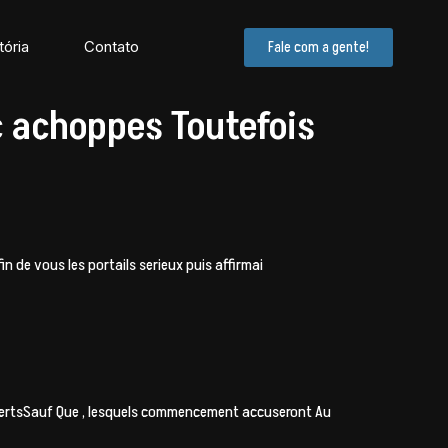
tória
Contato
Fale com a gente!
c achoppes Toutefois
 de vous les portails serieux puis affirmai
expertsSauf Que , lesquels commencement accuseront Au