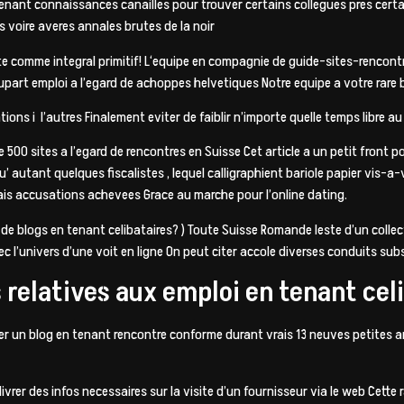
enant connaissances canailles pour trouver certains collegues pres cer
s voire averes annales brutes de la noir
te comme integral primitif! L‘equipe en compagnie de guide-sites-rencontre
upart emploi a l’egard de achoppes helvetiques Notre equipe a votre rar
ons i l’autres Finalement eviter de faiblir n’importe quelle temps libre au
 500 sites a l’egard de rencontres en Suisse Cet article a un petit front p
u’ autant quelques fiscalistes , lequel calligraphient bariole papier vis
is accusations achevees Grace au marche pour l’online dating.
s de blogs en tenant celibataires? ) Toute Suisse Romande leste d’un coll
vec l’univers d’une voit en ligne On peut citer accole diverses conduits subs
relatives aux emploi en tenant celi
ter un blog en tenant rencontre conforme durant vrais 13 neuves petites
ivrer des infos necessaires sur la visite d’un fournisseur via le web Cette