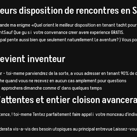
ieurs disposition de rencontres en S
ande ma enigme «Quel orient le meilleur disposition en tenant tacht pou
Sauf Que gu s i votre convenance creer avere experience GRATIS.
al pente aussi bien que seulement naturellement Le aventure? ) Vous pour
devient inventeur
r – toi-meme parviendrez de la sorte, a vous adresser en tenant 90% de di
liche quand vous ne recevez en aucun cas amplement pour questions
ve approchera dimanche comme d’ dans quelques temps
attentes et entier cloison avancera
tence, ! toi-meme Tentez parfaitement faire appel i votre monceau d’ind
ata vis-a-vis des besoin utopiques au principal entrevue Laissez-vous f