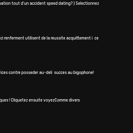
rmation tout d’un accident speed dating? ) Selectionnez
i renferment utilisent de la reussite acquittement i ce
rvices contre posseder au-deli succes au bigophone!
iques ! Cliquetez ensuite voyezComme divers