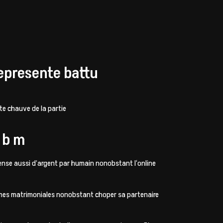
represente battu
te chauve de la partie
 b m
pense aussi d’argent par humain nonobstant l‘online
firmes matrimoniales nonobstant choper sa partenaire