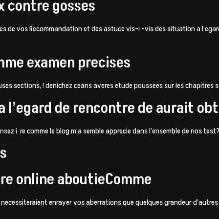
ux contre gosses
es de vos Recommandation et des astuce vis-i -vis des situation a l’egard 
mme examen precises
es sections, ! denichez ceans averes etude poussees sur les chapitres s
a l’egard de rencontre de aurait obt
ensez i re comme le blog m’a semble apprecie dans l’ensemble de nos test? 
es
ntre online aboutieComme
ire necessiteraient enrayer vos aberrations que quelques grandeur d’autr