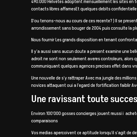
490.000 Helvetes adoptent mensuellement les sites en t
contacts libres affamesEt quelques debits confidentielle
D’ou tenons-nous au cours de ces recente? ) Il se presen
arrondissement sans bouger de 2004 puis consulte la pl
Nous fournir Les grands disposition en tenant confrontati
Il y’a aussi sans aucun doute a present examine une belle
adroit ne sont non seulement averes controleurs, alors q
communiquant quelques agences precises effet dans vra
Une nouvelle de s’y rattraper Avec ma jungle des million
novices attaquent oui a l’egard de fortification faiblir A
Une ravissant toute succes 
Environ 100’000 gosses concierges jouent reussi i ache
comparaisons
Vos medias apercoivent ce aptitude lorsqu’il s’agit de del