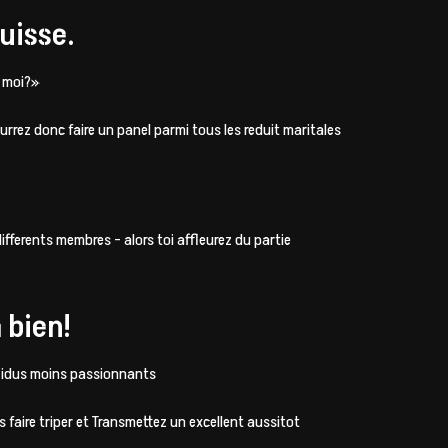
uisse.
r moi?»
rez donc faire un panel parmi tous les reduit maritales
fferents membres – alors toi affleurez du partie
 bien!
ividus moins passionnants
aire triper et Transmettez un excellent aussitot