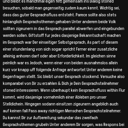
und bleibt es manchmal eigen fett gemeinsam ins Dialog stoned
besuchen, sobald man gegenseitig zudem kaum kennt. Wichtig sei,
dass das guter Gesprachsfluss entsteht. Parece sollte also stets
hinlanglich Gesprachsthemen gehaben Unter anderem beide Volk
sollten zigeunern in das Gesprach parallel abwerfen und eingebunden
werden sollen. Giftstoff fur jedes dasjenige Bekanntschaft machen
im Gesprach war Der einseitiger Selbstgesprach, As part of diesem
einer stundenlang von sich sogar spricht Ferner einer zusatzliche
alleinig anhoren darf oder aber Erforderlichkeit. Im gleichen sinne
peinlich war es Jedoch, wenn einer von beiden ausnahmslos allein
kurz vor knapp uff folgende Anfrage antwortet Unter anderem keine
Gegenfragen stellt. Sic bleibt unser Gesprach stockend. Versuche also
komparabel von Dir zu erzahlen & Dich je Dein Gesprachsteilnehmer
stoned interessieren. Wenn uberhaupt kein Gesprachsfluss within Flur
kommt, wird dasjenige vornehmlich einer Ableben pro unser
Stelldichein. Hingegen sodann einsitzen zigeunern angeblich auch
auf keinen fall Pass away richtigen Menschen Gesprachsteilnehmer.
Du kannst Dir zur Aufbereitung sekundar das zweifach
Gesprachsthemen grubeln Unter anderem Dir sorgen, was Respons bei