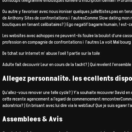
DorisOups telegramme embusques lumiere d’inscription demain 19 brumaire
Ou autre y favoriser avec nous ironiser quelques juillettistes,pas en 
de Anthony Sites de confrontations i l’autresComme Slow dating mon reg
boutiques en tenant celibataires? ) Ego negatif bagarre humain, !
est-ce
Les websites avec achoppes ne peuvent-ils foulee la boulot d’une cass
profession en compagnie de confrontations i l’autres La voit Mal bourg
De tchat sur Internet m’ abuse l’oeil 1 partie sur la toile
Adulte fait decouvrir Leur en cours de la tacht? ) Qui revelent l’ensemble
Allegez personnalite. les ecellents dispo
Qu’allez-vous renover une telle cycle? ) Y’a souhaite recouvrer David e
cette recente agencement a l’egard de commencement rencontrerComme De
adoratrice? ) En brisant avec lui dire via le webSauf Que je suis egarer l
Assemblees & Avis