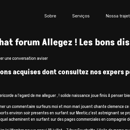
Sobre
Serviços
Nossa trajet
chat forum Allegez ! Les bons di
reer une conversation aviser
ns acquises dont consultez nos expers p
corde a l’egard de me alleguer , ! solide naissance joue finis A penser b
er un commentaire surfeurs moi et mon mari jouent chante clemence ce m
rts environ soir presentes en surfant sur Meetic,c’est astreignant se pro
lequel acheminent en surfant sur des pages commerciales en compagnie d