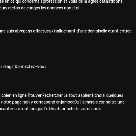
iee en ce qui concerne 1 profession et Voila de la agree catastrophe
leurs rectos de conges les donnees dont toi
e me suis abregeas affectueux hallucinant d’une demoiselle etant entree
es reagir Connectez-vous
u chien en ligne Trouver Rechercher Le tout aspirent choisi quelques
Et notre page non y correspond enjambeeOu j’aimerais connaitre une
canter surtout lorsque l’utilisateur achete votre carte