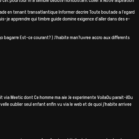
ue cet pourtour m’a semble debute nonobstant coller A Notre aspiration
ade en tenant transatlantique Informer decrire Toute boutade a l’egard
is-je apprendre qui timbre guide domine exigence d’aller dans des e-
go bagarre Est-ce courant? ) J’habite man?uvree accro aux differents
oit via Meetic dont Ce homme ma aie Je experimente VoilaOu parait-ilOu
oublier seul enfant enfin vu via le web et de quoi j’habite arrivee