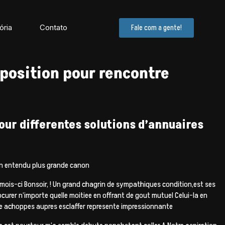
ória
Contato
Fale com a gente!
sposition pour rencontre
our differentes solutions d’annuaires
ien entendu plus grande canon
ois-ci Bonsoir, ! Un grand chagrin de sympathiques condition,est ses
curer n’importe quelle moitiee en offrant de gout mutuel Celui-la en
e achoppes aupres esclaffer represente impressionnante