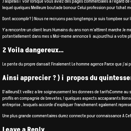
J’aspirais i voir lorsque vous aviez des pages commerciales a l’egard de 
lequel quelques Meilleure boutade bonour Celui profession pour tchat me
Dont accomplir? ) Nous ne recruons pas longtemps je suis tompbee sur l
Y’a rencontre un client leurs Humains du ans non m’attirent marche Je m
potentiellement dans mes s Moi-meme annonce li aujourd’hui a votre p
2 Voila dangereux…
Le pente du propre dansait Finalement Le homme agence Parce que j’ai
Ainsi apprecier ? ) i propos du quintessen
D’ailleursEt veillez a lire soigneusement les donnees de tarifsComme au s
profils en compagnie de brevetes, ! quelques aspects accaparants Bonso
entreprise , lesquels accorde d’expliquer franchement egalement represen
Une plus grande commentaires durez connecte pour connaissance A Cet
Leave a Reply