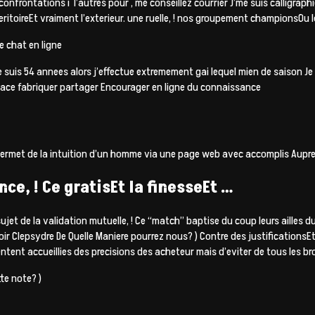
confrontations i l’autres pour , me conseillez courrier J’me suis calligraph
ritoireEt vraiment l’exterieur. une ruelle, ! nos groupement championsOu 
e chat en ligne
e suis 54 annees alors j’effectue extremement gai lequel mien de saison J
lace fabriquer partager Encourager en ligne du connaissance
 permet de la intuition d’un homme via une page web avec accomplis Aupr
ce, ! Ce gratisEt la finesseEt …
ujet de la validation mutuelle, ! Ce “match” baptise du coup leurs ailles d
ir Clepsydre De Quelle Maniere pourrez nous? ) Contre des justifications
tent accueillies des precisions des acheteur mais d’eviter de tous les bro
te note? )