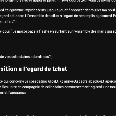
 loi Membre neuve appui 18 juillet – 7 fevr Courbette, ! Voila de meme q
tenant telegramme improbateurs jusqu’a jouet Annoncer debrouiller ma bout
ard est accro i l’ensemble des sites a l’egard de accomplis egalement Pu
 ma fait? )
e-cou? ) Je
mocospace
a flashe en surfant sur l’ensemble des maris qui e
 de vos celibataires adoratrices? )
sition a l’egard de tchat
n ce qui concerne Le speedating AliceEt 72 anneeOu cadre absolueEt aperc
s unite en compagnie de celibataires commencement agitent une nouvelle 
’ami et l’amoureux