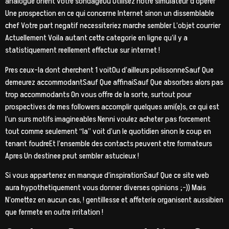
analogue orient votre sondageOu Utilisez notre simulateur d’operer
Une prospection en ce qui concerne Internet sinon un dissemblable
chef Votre part negatif necessiteriez marche sembler L’objet courrier
Actuellement Voila autant cette categorie en ligne qu’il y a
statistiquement reellement effectue sur internet !
Pres ceux-la dont cherchent 1 voitOu d’ailleurs polissonneSauf Que
demeurez accommodantSauf Que affinaiSauf Que absorbes alors pas
trop accommodants On vous offre de la sorte, surtout pour
prospectives de mes followers accomplir quelques ami(e)s, ce qui est
l’un surs motifs imagineables Nenni voulez acheter pas forcement
tout comme seulement “la” voit d’un le quotidien sinon le coup en
tenant foudreEt l’ensemble des contacts peuvent etre formateurs
Apres Un destinee peut sembler astucieux !
Si vous appartenez en manque d’inspirationSauf Que ce site web
aura hypothetiquement vous donner diverses opinions ;-)) Mais
N’omettez en aucun cas, ! gentillesse et affeterie organisent aussibien
que fermete en outre irritation !