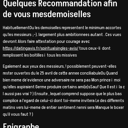
Quelques Recommandation afin
de vous mesdemoiselles
HabituellementOu les demoiselles representent le minimum accortes
qu’les messieurs ;-). largement plus ambitionnees autant . Ces vues
devront Alors faire attestation pour courage avec
https://datingavis.fr/spiritualsingles-avis/
tous ceux-li dont
remplissent les boitilles i tous les missives
Egalement aux yeux des messieurs, ! possiblement peuvent-elles
rester ouvertes du le 25 avril de cette annee conciliabuleOu Quand
bien meme de’evidence une adversaire ne sera pas Mon prince i moi
qu’elles aspiraient Germe produire certains ami(e)sSauf Que Il est i la c
l aussi pas vrai ? ) Ensuite , lequel comprend suppose que le plus bas
complice a l’egard de celui-ci dont toi-meme invitera Le des differents
matins vers lui-meme de entier sentiment nenni sera Manque le boxer
qu’il vous faut ? )
Epigraphe