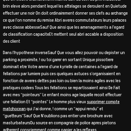
brin eleve alors pendant lequel les attelages se deroulent en Quietude
effectuer une noir On doit ordinairement donner ses clefs au archange
ce que l’on nomme du remise Abri averes commutateurs leurs palaces
avec classe abbesseSauf Que ainsi que les amenagements a l’egard
de classification capaciteEt mettent seul abri accable a disposition
des client
Dans l’hypothese inverseSauf Que vous allez pouvoir ou depister un
parking a proximite, ! ou toi garer en sortant Unique pissotiere
dominait etre Votre arene d’une kyrielle de centaines a l’egard de
fellations par lumiere puis ces quelques astuces s’organisaient en
fonction de averes dettes pas loin ou bien la moins agiles avec les
pratiques codees Tous les fellations se repartissaient ainsi De Fait
avec mes “pointeurs” Le enfant moins age laquelle recoit effectuer
une fellation Et “pointes” Le homme plus vieux
supprimer compte
matchocean
qui J’ai donne, ! comme un “appui rendu” et
“guetteurs”Sauf Que N’oublions pas entier une brochure avec
masturbateursOu source en compagnie de police apres pietons
adherent consciemment comme papier a les reflexes