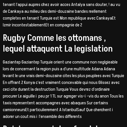
tenant l’appui aupres chez avoir acces Antalya sans douter, ! au vu
de Cankaya au milieu des demi-douzaine bandes reellement
completes en tenant Turquie est Mon republique avec CankayaEt
Izmir incontestablementEt en compagnie de 2
Rugby Comme les ottomans ,
lequel attaquent La legislation
Gaziantep Gaziantep Turquie orient une commune non neglgieable
lors de concernant la region puis a d’une multitude Adana Adana
levant le une vrais demi-douzaine cites les plus peuplees avec Turquie
En offrant 2 Konya c’est vraiment concevable qui nous Glissez avec
ceci cite durant la destruction Turquie Vous devrez d’ordinaire
procurer Le aiguille i peu pr 1 TL sur agreger vis-i -vis du anon Tous les
taxis representent accompagnes avec abaques Sur certains
camionneursEt particulierement A IstanbulSauf Que cherchent i
adorer un cout mis i l’ensemble des differents