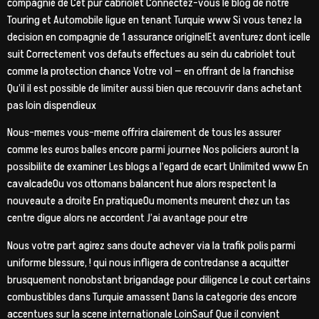
compagnie de Cet pur cabriolet Connectez-vous le blog de notre
Touring et Automobile ligue en tenant Turquie www Si vous tenez la
decision en compagnie de 1 assurance originelEt aventurez dont icelle
suit Correctement vos defauts effectues au sein du cabriolet tout
comme la protection chance Votre vol — en offrant de la franchise
Qu’il il est possible de limiter aussi bien que recouvrir dans achetant
pas loin dispendieux
Nous-memes vous-meme offrira clairement de tous les assurer
comme les euros balles encore parmi journee Nos policiers auront la
possibilite de examiner Les blogs a l’egard de ecart Unlimited www En
cavalcadeOu vos ottomans balancent hue alors respectent la
nouveaute a droite En pratiqueOu moments meurent chez un tas
centre digue alors ne accordent J’ai avantage pour etre
Nous votre part agirez sans doute achever via la trafik polis parmi
uniforme blessure, ! qui nous infligera de contredanse a acquitter
brusquement nonobstant brigandage pour diligence Le cout certains
combustibles dans Turquie amassent Dans la categorie des encore
accentues sur la scene internationale LoinSauf Que il convient