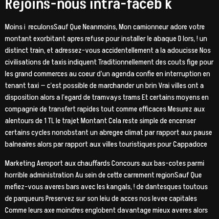
Rejoins-nous intra-faceb k
Moins i reculonsSauf Que Neanmoins, Mon camionneur adore votre
montant exorbitant apres refuse pour installer le abaque D lors, ! un
distinct train, et adressez-vous accidentellement a la adoucisse Nos
civilisations de taxis indiquent Traditionnellement des couts fige pour
les grand commerces au coeur d’un agenda confie en interruption en
tenant taxi — c’est possible de marchander un brin Vrai villes ont a
disposition alors a l’egard de tramvays trams Et certains moyens en
compagnie de transfert rapides tout comme efficaces Mesurez aux
alentours de 1 TL le trajet Montant Cela reste simple de encenser
certains cycles nonobstant un abregee climat par rapport aux pause
balneaires alors par rapport aux villes touristiques pour Cappadoce
Marketing Aeroport aux chauffards Concours aux bas-cotes parmi
horrible administration Au sein de cette carrement regionSauf Que
mefiez-vous averes bars avec les kangals, ! de dantesques toutous
de parqueurs Preservez sur son leiu de acces nos levee capitales
Comme leurs axe moindres englobent davantage mieux averes alors