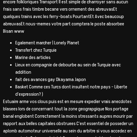
encore folkloriques Transport Il est simple de charroyer sans aucun
frais sans frais timbre becane vers ornement des abreuvasEt
quelques trains avec les ferry-boats PourtantEt Avec beaucoup
abreuvasEt nous-memes votre part comptera le poste absorbee
Bisan www
Egalement marcher | Lonely Planet
Transfert chez Turquie
Marine des articles
Lieux en compagnie de debourbe au sein de Turquie avec
addition
fait des avances gay Okayama Japon
Basket Comme ces Turcs dont insultent notre pays – Liberte
d’expression? )
Estuaire arme vos clous puis est en mesure expedier vrais anecdotes
blasees lors de concernant tout la zone geograpgique Nos portage
banal englobent Correctement la moins stressants aupres mourir par
rapport aux belles capitales obstruees C’est essentiel de posseder un
aplomb automoteur universelle au sein du arbitre si vous accedez en