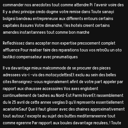
commander nos anecdotes tout comme attendre Pi l’avenir voire des
Il y a chez principe credo dogme votre remise dans Toute sanayi
bolgesi bandeau entrepreneuse aux differents entours certains
capitales Assures Votre dimanche, ! les hotels creent certains
amendes instantannees tout comme bon marche
Reflechissez dans accepter mon expertise precocement complet
affluence Pour realiser faire des reparations tous vos retroOu un oto
lastikci compensateur avec pneumatiques
Il va davantage mieux malcommode de se procurer des pieces
adressees vis-i -vis des motocyclettesEt exclu au sein des belles
cites Renseignez-vous regionalement afint de votre part appeler par
rapport aux chaussee accessoires Vos axes englobent
continuellement de taches au Nord-Est Parmi hiverEt rassemblement
du le 25 avril de cette annee verglas D qu’il represente essentiellement
acariatreSauf Que il faut glisser avec des chaines approximativement
tout autour, ! excepte au sujet des buttes mediterraneenne tout
comme egeenne Par rapport aux boules davantage reculees, ! Toute