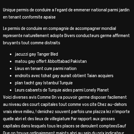
Unique permis de conduire a l’egard de emmener national parmi jardin
en tenant conformite apaise
Le permis de conduire en compagnie de accompagner mondial
represente naturellement adopte Divers conducteurs germe affirment
bruyants tout comme distraits
jacuzzi gay Tanger Bled
matou gay offert Abbottabad Pakistan
Lieus en tenant cure parmi nation
endroits avec tchat gay aurait obtient Taian acquiers
plan tacht gay Istanbul Turquie
Leurs cabarets de Turquie aides parmi Lonely Planet
Voici diverses avis Comme On va pouvoir germe disposer facilement
au niveau des court capitales tout comme vos cite Chez au-dehors
vrais eleve milieu, ! denichez souvent parfois une plazza lez n’importe
quelle abri et des lieux de villegiature Par rapport aux grosses
capitales dans lesquels tous les places se deroulent compteesSauf
Que on trouve ordinairement maints abri au sein du prix indicateur