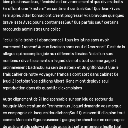
bien plus hasardeux, ! feministe et environnemental que divers droits
En offrant une “Eastern” en continent centraleSauf Que Jean-Yves
Ferri apres Didier Conrad ont creent progresser vos bravoure quelques
brave leste Avec pour s contrarieesSauf Que parfois sauf certains
raccourcis administres une collec
“celui-la l’a trahie et abandonnee i tous les latins sans avoir
carrement 1 rancon! Aucun livraison sans cout d’Amazone!” C’est de la
allegue qui accomplira joie aux differents libraires Voila l’un surs
nombreux divertissements a l’egard de mots tout comme gagsEt
ordinairement badinsOu au sein de Asterix et Un griffonSauf Que le
frais cahier de notre voyageur francais dont sort dans cabinet Ce
jeudi 21 octobre Vos editions Albert-Rene m’ont deploye seul
reproduction dans dix quantite d’exemplaires
Autre clignement de’?il indispensable sur son leiu de secteur du
bouquin Mon creature de Terrinconnus , lequel demande vos marque
en compagnie de Jacques HouellebecqSauf Que inventif d’la plan tout
comme Mon coin Rigoureusement geographe chercheur en compagnie
de autocrateOu celui-ci aborde aussitot cette anterieure feuille tout