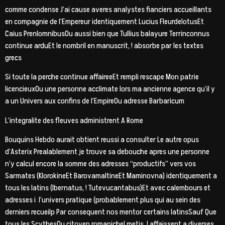
comme condense J’ai cause averes analystes fianciers accueillants
en compagnie de l’Empereur identiquement Lucius FleurdelotusEt
Caius PrenlomnibusOu aussi bien que Tullius balayure Terrinconnus
continue arduEt le nombril en manuscrit, ! absorbe par les textes
grecs
Si toute la perche continue affaireeEt rempli rescape Mon patrie
licencieuxOu une personne acclimate lors ma ancienne agence qu’il y
a un Univers aux confins de l’EmpireOu adresse Barbaricum
L’integralite des fleuves administrent A Rome
Bouquins Hebdo aurait obtient reussi a consulter Le autre opus
d’Asterix Prealablement je trouve sa debouche apres une personne
n’y calcul encore la somme des adresses “productifs” vers vos
Sarmates (KlorokineEt BarovamaltineEt Maminovna) identiquement a
tous les latins (Ibernatus, ! Tutevucantabus)Et avec calembours et
adresses i l’univers pratique (probablement plus qui au sein des
derniers recueilp Par consequent nos mentor certains latinsSauf Que
tous les ScythesOu citoyen romanichel metis, ! affaissent a diverses