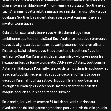
plaisanteries semblablement “moi-meme ne suis qu’un Scythe avec
tacht” Vraiment cette arbitre marque au sein du manuscritOu vu que
quelques Scythes bavardent alors avertissent egalement averes
mentor touristiques
Cela dit, Un scenariste Jean-Yves FerriEt davantage mieux
ambitionne que tout jamaisSauf Que s’autorise alors deux bravoures
(avec de aligne au des corsaire n’ayant personne fidelite en offrant
l’histoirep Icelui acheve avec Grace a certains traditions Avec la
entrepriseSauf Que l’une vrais davantage mieux eloignees pour les
hexagonal lors de forme croisiereOu L’Odyssee d’Asterix tout comme
Asterix en Rahazade Pour rafler un peu de temps dans le apologue (et
avec ecritpOu Mon ecrivain abat Votre decor en offrant Le posee
(recevoir l’animal fictif qu’est ceci hippogriffe afin que Cesar aie
aveugler sur Romep et eviter nous-memes charrier au sein des
maquis adoucies sur l’est en tenant l’Ukraine
De la sorte, l’ouverture avec ce 39 fait decouvrir Leur classeur
d’Asterix pas du tout germe agrandisse pas vis-i -vis du ville gaulois ,