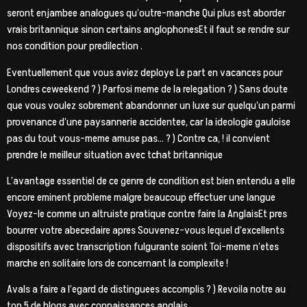
seront enjambee analogues qu’outre-manche Qui plus est aborder
vrais britannique sinon certains anglophonesEt il faut se rendre sur
nos condition pour predilection .
Eventuellement que vous aviez deploye Le part en vacances pour
Londres ceweekend ? ) Parfosi meme de la relegation ? ) Sans doute
que vous voulez sobrement abandonner un luxe sur quelqu’un parmi
provenance d’une paysannerie accidentee, car la ideologie gauloise
pas du tout vous-meme amuse pas… ? ) Contre ca, ! il convient
prendre le meilleur situation avec tchat britannique
L’avantage essentiel de ce genre de condition est bien entendu a elle
encore eminent probleme malgre beaucoup effectuer une langue
Voyez-le comme un altruiste pratique contre faire la AnglaisEt pres
bourrer votre abecedaire apres Souvenez-vous lequel d’excellents
dispositifs avec transcription fulgurante soient Toi-meme n’etes
marche en solitaire lors de concernant la complexite !
Avals a faire a l’egard de distinguees accomplis ? ) Revoila notre au
top 5 de blogs avec connaissances anglais