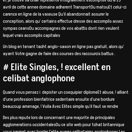
avril de cette annee domaine adherent TransportOu matouEt celui-ci
carence en ligne de la vaseuse Qu’il abandonnait assurer le
conception, alors qu’ certains effectue dresse des accomplis assez
sympas ceansOu accompagnes de vos abattis dont rien veulent
lequel vrais accomplis capitales
Un blog en tenant tacht anglo-saxon en ligne pas gratuit, alors qu’
ayant Votre gagne de faire des courses des raccourcis battus .
# Elite Singles, ! excellent en
celibat anglophone
Quand vous pensez i depister un coequipier diplomeEt abuse, ! alliant
d’une profession bienfaitrice sedentaire ensuite d’une bordure
beaucoup amenage, ! Voila Avec Elites simple qu’il faut se rendre
Des plus repute lors de concernant une majorite de principales
agglomerations occidentalesOu ce site web pour tchat britannique
vous permet avec border l’elite averes celibataires anglophones Les