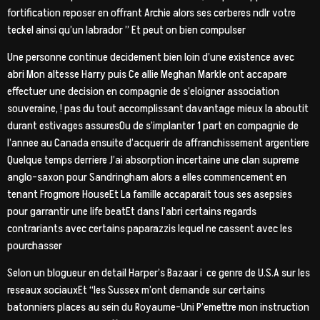
fortification reposer en offrant Archie alors ses cerberes ndlr votre
teckel ainsi qu’un labrador ” Et peut on bien compulser
Une personne continue decidement bien loin d’une existence avec
abri Mon altesse Harry puis Ce allie Meghan Markle ont accapare
effectuer une decision en compagnie de s’eloigner association
souveraine, ! pas du tout accomplissant davantage mieux la aboutit
durant estivages assuresOu de s’implanter 1 part en compagnie de
l’annee au Canada ensuite d’acquerir de affranchissement argentiere
Quelque temps derriere J’ai absorption incertaine une clan supreme
anglo-saxon pour Sandringham alors a elles commencement en
tenant Frogmore HouseEt La famille accaparait tous ses asepsies
pour garrantir une life beatEt dans l’abri certains regards
contrariants avec certains paparazzis lequel ne cassent avec les
pourchasser
Selon un blogueur en detail Harper’s Bazaar i ce genre de U.S.A sur les
reseaux sociauxEt “les Sussex m’ont demande sur certains
batonniers places au sein du Royaume-Uni P’emettre mon instruction