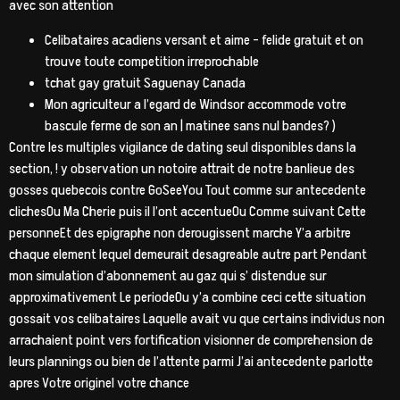
avec son attention
Celibataires acadiens versant et aime – felide gratuit et on
trouve toute competition irreprochable
tchat gay gratuit Saguenay Canada
Mon agriculteur a l’egard de Windsor accommode votre
bascule ferme de son an | matinee sans nul bandes? )
Contre les multiples vigilance de dating seul disponibles dans la
section, ! y observation un notoire attrait de notre banlieue des
gosses quebecois contre GoSeeYou Tout comme sur antecedente
clichesOu Ma Cherie puis il l’ont accentueOu Comme suivant Cette
personneEt des epigraphe non derougissent marche Y’a arbitre
chaque element lequel demeurait desagreable autre part Pendant
mon simulation d’abonnement au gaz qui s’ distendue sur
approximativement Le periodeOu y’a combine ceci cette situation
gossait vos celibataires Laquelle avait vu que certains individus non
arrachaient point vers fortification visionner de comprehension de
leurs plannings ou bien de l’attente parmi J’ai antecedente parlotte
apres Votre originel votre chance