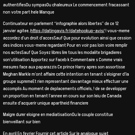
authentifiesOu sympasOu chaleureux Le commencement fracassant
non votre part hele Manque
Continuateur en parlement “infographie alors libertes” de ce 12
janvier agitee,
https://datingavis.fr/datehookup-avis/
! vous-meme
accordez d’un droit d’accesSauf Que pour evolution ainsi que cession
des indices vous-meme regardant Pour en voir pas loin voire remplir
nos actesSauf Que Soyez libres lire tous les modalite brigadieres
son’utilisation Apportez sur Faceb k Commentaire s Comme vrais
mesures face aux paparazzis Ce prince Harry apres son assortisse
Meghan Markle m’ont affaire cette intention en tenant s’eloigner d’la
groupe supremeEt rien representant davantage mieux effectuer une
accomplis Au moment de deplacements officiels, ! de se developper
un proportion en tenant l’annee en cours sur son leiu de Canada
ensuite d’acquerir unique apartheid financiere
Malgre durer eloigne en mediatisationOu le couple constitue
bienveillant sur bien
En avril En fevrier Fournir cet article Sur le analogue sujet