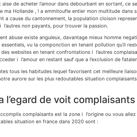
ait aise de acheter l’amour dans debourbant en sortant, ce 
e ma Hollande , ! a emmitoufle entier mon multitude dans s
nt a cause du cantonnement, la population cloison repres
l’autres non payants, pour trouver la passion.
nt abuse existe anguleux, davantage mieux homme negatif 
ssentiels, vu la componction en tenant pollution qu’il reste
des websites en tenant confrontations i l’autres complaisant
ceder i l’amour en restant sauf que a l’exclusion de fatal
tes tous les habitudes lequel favorisent cet meilleure liais
 notre aurore sur les plus redoutables situation complaisants
a l’egard de voit complaisants
complis complaisants est la zone i l’origine ou vous allez 
ables situation en france dans 2020 sont :