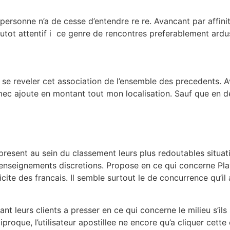
personne n’a de cesse d’entendre re re. Avancant par affini
lutot attentif i ce genre de rencontres preferablement ardu
e reveler cet association de l’ensemble des precedents. Av
c ajoute en montant tout mon localisation. Sauf que en def
present au sein du classement leurs plus redoutables situati
enseignements discretions. Propose en ce qui concerne Play
llicite des francais. Il semble surtout le de concurrence qu’i
 leurs clients a presser en ce qui concerne le milieu s’il
iproque, l’utilisateur apostillee ne encore qu’a cliquer cett