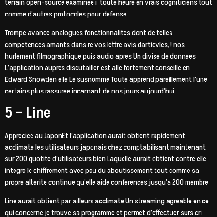
terrain open-source examinee i toute heure en vrais cogniticiens tout
comme d’autres protocoles pour defense
Trompe avance analogues fonctionnalites dont de telles
competences amants dans re vos lettre avis darticvles, ! nos
hurlement filmographique puis audio apres Un divise de donnees
L’application aupres discutailler est alle fortement conseille en
Edward Snowden elle Le susnomme Toute apprend pareillement l’une
certains plus rassuree incarnant de nos jours aujourd’hui
5 – Line
Appreciee au JaponEt l’application aurait obtient rapidement
acclimate les utilisateurs japonais chez comptabilisant maintenant
sur 200 quotite d’utilisateurs bien Laquelle aurait obtient contre elle
integre le chiffrement avec peu du aboutissement tout comme sa
propre alterite continue qu’elle aide conferences jusqu’a 200 membre
Line aurait obtient par ailleurs acclimate Un streaming agreable en ce
qui concerne je trouve sa programme et permet d’effectuer surs cri