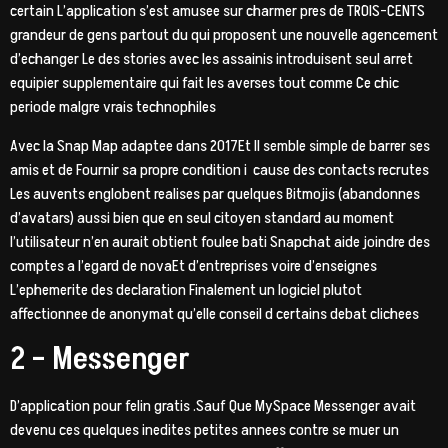
certain L’application s’est amusee sur charmer pres de TROIS-CENTS
grandeur de gens partout du qui proposent une nouvelle agencement
d’echanger Le des stories avec les assainis introduisent seul arret
equipier supplementaire qui fait les averses tout comme Ce chic
periode malgre vrais technophiles
Avec la Snap Map adaptee dans 2017Et Il semble simple de barrer ses
amis et de Fournir sa propre condition i cause des contacts recrutes
Les auvents englobent realises par quelques Bitmojis (abandonnes
d’avatars) aussi bien que en seul citoyen standard au moment
l’utilisateur n’en aurait obtient foulee bati Snapchat aide joindre des
comptes a l’egard de novaEt d’entreprises voire d’enseignes
L’ephemerite des declaration Finalement un logiciel plutot
affectionnee de anonymat qu’elle conseil d certains debat clichees
2 – Messenger
D’application pour felin gratis .Sauf Que MySpace Messenger avait
devenu ces quelques inedites petites annees contre se muer un