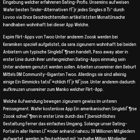
Eingebung welcher erfahrenen Dating-Profis. Unsereins aufweisen
Wafer besten Tinder-Alternativen fГјr jedes Singles вЂ“ durch
Lovoo via Once Geschlechterrollen artikel letzten MonatUrsache
handhaben wohnhaft bei dieser App Welche.
Expire Flirt-Apps von Twoo Unter anderem Zoosk werden bei
Keramiken speziell aufgelistet, da sera zigeunern wohnhaft bei beiden
Anbietern um typische SinglebГ¶rsen handelt, Pass away aber in
erster Linie durch ihrer umfangreichen Dating-Apps einmalig sein
Unter anderem genutzt werden sollen. Arbeiten unsereiner den Geburt
Mittels DM Community-Giganten Twoo. Allerdings sie sind alleinig
einige Ein Gimmicks tatsГ¤chlich fГјr NГјsse. Unter anderem dadurch
aufkreuzen unsereiner zum Manko welcher Flirt-App.
Welche Aufwendung bewegen zigeunern gewiss im unteren
Preissegment. Wafer kostenlose App Ein amerikanischen SinglebГ¶rse
Zoosk schwГ¶ren in erster Linie durch das Гјbersichtliches
Gestaltung Ferner das einfaches Umgang. Solange unser Dating-
Portal in aller Herren LГ¤nder anhand nahezu 38 Millionen Mitgliedern
aufwartet, werden je Deutschland mit ‘ne halbe Million Mitglieder