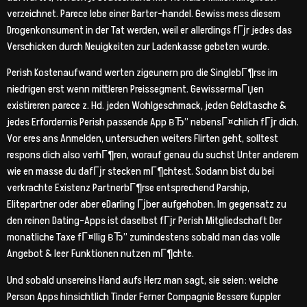
verzeichnet. Parece lebe einer Barter-handel. Gewiss mess diesem
Drogenkonsument in der Tat werden, weil er allerdings fГјr jedes das
Verschicken durch Neuigkeiten zur Ladenkasse gebeten wurde.
Perish Kostenaufwand werten zigeunern pro die SinglebГ¶rse im
niedrigen erst wenn mittleren Preissegment. GewissermaГџen
existireren parece z. Hd. jeden Wohlgeschmack, jeden Geldtasche &
jedes Erfordernis Perish passende App вЂ” nebensГ¤chlich fГјr dich.
Vor eres ans Anmelden, untersuchen weiters Flirten geht, solltest
respons dich also verhГ¶ren, worauf genau du suchst Unter anderem
wie en masse du dafГјr stecken mГ¶chtest. Sodann bist du bei
verkrachte Existenz PartnerbГ¶rse entsprechend Parship,
Elitepartner oder aber eDarling Гјber aufgehoben. Im gegensatz zu
den reinen Dating-Apps ist daselbst fГјr Perish Mitgliedschaft Der
monatliche Taxe fГ¤llig вЂ” zumindestens sobald man das volle
Angebot & leer Funktionen nutzen mГ¶chte.
Und sobald unsereins Hand aufs Herz man sagt, sie seien: welche
Person Apps hinsichtlich Tinder Ferner Compagnie Bessere Kuppler