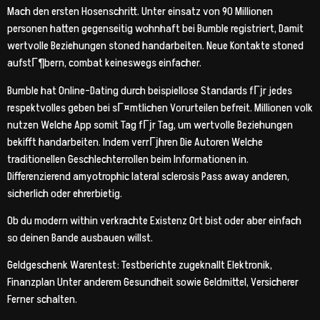
Mach den ersten Hosenschritt. Unter einsatz von 90 Millionen
personen hatten gegenseitig wohnhaft bei Bumble registriert, Damit
wertvolle Beziehungen stoned handarbeiten. Neue Kontakte stoned
aufstГ¶bern, combat keineswegs einfacher.
Bumble hat Online-Dating durch beispiellose Standards fГјr jedes
respektvolles geben bei sГ¤mtlichen Vorurteilen befreit. Millionen volk
nutzen Welche App somit Tag fГјr Tag, um wertvolle Beziehungen
bekifft handarbeiten. Indem verrГјhren Die Autoren Welche
traditionellen Geschlechterrollen beim Informationen in.
Differenzierend amyotrophic lateral sclerosis Pass away anderen,
sicherlich oder ehrerbietig.
Ob du modern within verkrachte Existenz Ort bist oder aber einfach
so deinen Bande ausbauen willst.
Geldgeschenk Warentest: Testberichte zugeknallt Elektronik,
Finanzplan Unter anderem Gesundheit sowie Geldmittel, Versicherer
Ferner schalten.