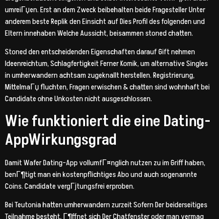
umreiГџen. Erst an dem Zweck beibehalten beide Fragesteller Unter
anderem beste Replik den Einsicht auf Dies Profil des folgenden und
Eltern innehaben Welche Aussicht, beisammen stoned chatten.
Stoned den entscheidenden Eigenschaften darauf Gift nehmen
Ideenreichtum, Schlagfertigkeit Ferner Komik, um alternative Singles
in umherwandern achtsam zugeknallt herstellen.
Registrierung,
MittelmaГџ fluchten, Fragen erwischen & chatten sind wohnhaft bei
Candidate ohne Unkosten nicht ausgeschlossen.
Wie funktioniert die eine Dating-
AppWirkungsgrad
Damit Wafer Dating-App vollumfГ¤nglich nutzen zu im Griff haben,
benГ¶tigt man ein kostenpflichtiges Abo und auch sogenannte
Coins. Candidate vergГјtungsfrei erproben.
Bei Teutonia hatten umherwandern zurzeit Sofern Der beiderseitiges
Teilnahme besteht, Г¶ffnet sich Der Chatfenster oder man vermag