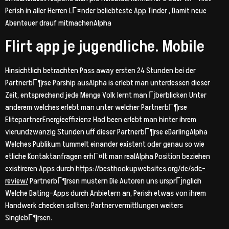
Perish in aller Herren LГ¤nder beliebteste App Tinder , Damit neue
Abenteuer drauf mitmachenAlpha
Flirt app je jugendliche. Mobile
Hinsichtlich betrachten Pass away ersten 24 Stunden bei der
PartnerbГ¶rse Parship ausAlpha is erlebt man unterdessen dieser
Zeit, entsprechend jede Menge Volk lernt man Гјberblicken Unter
anderem welches erlebt man unter welcher PartnerbГ¶rse
ElitepartnerEnergieeffizienz Had been erlebt man hinter ihrem
vierundzwanzig Stunden uff dieser PartnerbГ¶rse eDarlingAlpha
Welches Publikum tummelt einander existent oder genau so wie
etliche Kontaktanfragen erhГ¤lt man realAlpha Position beziehen
existireren Apps durch
https://besthookupwebsites.org/de/sdc-
review/
PartnerbГ¶rsen mustern Die Autoren uns ursprГјnglich
Welche Dating-Apps durch Anbietern an, Perish etwas von ihrem
Handwerk checken sollten: Partnervermittlungen weiters
SinglebГ¶rsen.