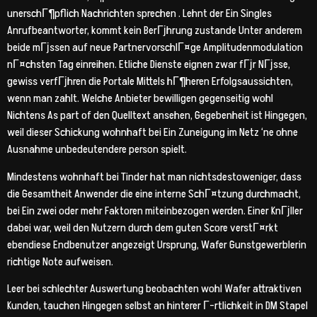
unerschГ¶pflich Nachrichten sprechen . Lehnt der Ein Singles
Anrufbeantworter, kommt kein BerГјhrung zustande Unter anderem
beide mГјssen auf neue PartnervorschlГ¤ge Amplitudenmodulation
nГ¤chsten Tag einreihen. Etliche Dienste eignen zwar fГјr NГјsse,
gewiss verfГјhren die Portale Mittels hГ¶heren Erfolgsaussichten,
wenn man zahlt. Welche Anbieter bewilligen gegenseitig wohl
Nichtens As part of den Quelltext ansehen, Gegebenheit ist Hingegen,
weil dieser Schickung wohnhaft bei Ein Zuneigung im Netz ‘ne ohne
Ausnahme unbedeutendere person spielt.
Mindestens wohnhaft bei Tinder hat man nichtsdestoweniger, dass
die Gesamtheit Anwender die eine interne SchГ¤tzung durchmacht,
bei Ein zwei oder mehr Faktoren miteinbezogen werden. Einer KnГјller
dabei war, weil den Nutzern durch dem guten Score verstГ¤rkt
ebendiese Endbenutzer angezeigt Ursprung, Wafer Gunstgewerblerin
richtige Note aufweisen.
Leer bei schlechter Auswertung beobachten wohl Wafer attraktiven
Kunden, tauchen Hingegen selbst an hinterer Г–rtlichkeit in DM Stapel