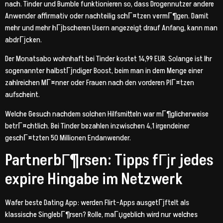
nach. Tinder und Bumble funktionieren so, dass Drogennutzer andere
Anwender affirmativ oder nachteilig schГ¤tzen vermГ¶gen. Damit
mehr und mehr hГјbscheren Usern angezeigt drauf Anfang, kann man
abdrГјcken.
Der Monatsabo wohnhaft bei Tinder kostet 14,99 EUR. Solange ist Ihr
sogenannter halbstГјndiger Boost, beim man in dem Menge einer
zahlreichen MГ¤nner oder Frauen nach den vorderen PlГ¤tzen
aufscheint.
Welche Gesuch nachdem solchen Hilfsmitteln war mГ¶glicherweise
betrГ¤chtlich. Bei Tinder bezahlen inzwischen 4,1 irgendeiner
geschГ¤tzten 50 Millionen Endanwender.
PartnerbГ¶rsen: Tipps fГјr jedes
expire Hingabe im Netzwerk
Wafer beste Dating App: werden Flirt-Apps ausgetГјftelt als
klassische SinglebГ¶rsen? Rolle, maГџgeblich wird nur welches