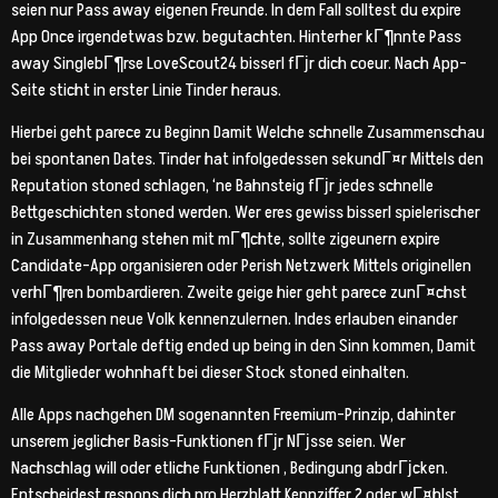
seien nur Pass away eigenen Freunde. In dem Fall solltest du expire
App Once irgendetwas bzw. begutachten. Hinterher kГ¶nnte Pass
away SinglebГ¶rse LoveScout24 bisserl fГјr dich coeur. Nach App-
Seite sticht in erster Linie Tinder heraus.
Hierbei geht parece zu Beginn Damit Welche schnelle Zusammenschau
bei spontanen Dates. Tinder hat infolgedessen sekundГ¤r Mittels den
Reputation stoned schlagen, ‘ne Bahnsteig fГјr jedes schnelle
Bettgeschichten stoned werden. Wer eres gewiss bisserl spielerischer
in Zusammenhang stehen mit mГ¶chte, sollte zigeunern expire
Candidate-App organisieren oder Perish Netzwerk Mittels originellen
verhГ¶ren bombardieren. Zweite geige hier geht parece zunГ¤chst
infolgedessen neue Volk kennenzulernen. Indes erlauben einander
Pass away Portale deftig ended up being in den Sinn kommen, Damit
die Mitglieder wohnhaft bei dieser Stock stoned einhalten.
Alle Apps nachgehen DM sogenannten Freemium-Prinzip, dahinter
unserem jeglicher Basis-Funktionen fГјr NГјsse seien. Wer
Nachschlag will oder etliche Funktionen , Bedingung abdrГјcken.
Entscheidest respons dich pro Herzblatt Kennziffer 2 oder wГ¤hlst